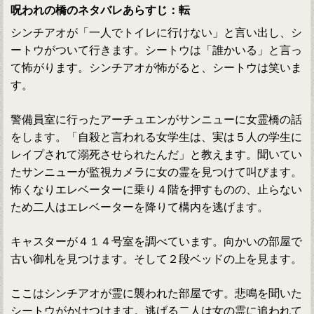
呪われの橋のネタバレあらすじ：転
シンチアオが「一人でトイレに行けない」と言い出し、シ
ートウがついて行きます。シートウは「誰かいる」と言っ
て怖がります。シンチアオが怖がると、シートウは笑いま
す。
警備員室に行ったアーチュエンがサンニューに女霊橋の話
をします。「自殺と言われる女学生は、実は５人の学生に
レイプされて溺死させられたんだ」と教えます。聞いてい
たサンニューが監視カメラに女の霊を見つけて叫びます。
怖くなりエレベーターに乗り４階を押すものの、止らない
ため二人はエレベーターを降りて構内を逃げます。
キャスターが４１４号室を調べています。向かいの部屋で
古い御札を見つけます。そして２段ベッドの上を見ます。
ここはシンチアオが霊に襲われた部屋です。悲鳴を聞いた
シートウがかけつけます。逃げる二人は女の霊に追われて