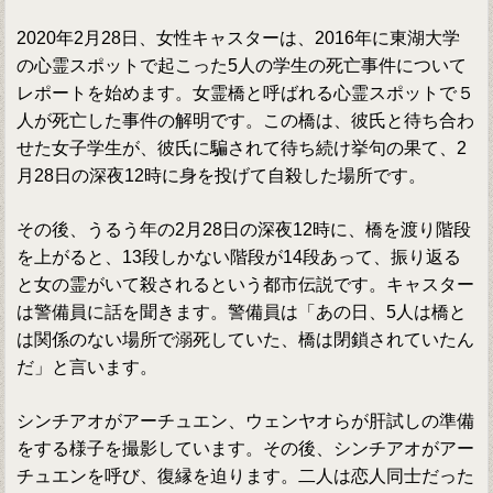
2020年2月28日、女性キャスターは、2016年に東湖大学
の心霊スポットで起こった5人の学生の死亡事件について
レポートを始めます。女霊橋と呼ばれる心霊スポットで５
人が死亡した事件の解明です。この橋は、彼氏と待ち合わ
せた女子学生が、彼氏に騙されて待ち続け挙句の果て、2
月28日の深夜12時に身を投げて自殺した場所です。
その後、うるう年の2月28日の深夜12時に、橋を渡り階段
を上がると、13段しかない階段が14段あって、振り返る
と女の霊がいて殺されるという都市伝説です。キャスター
は警備員に話を聞きます。警備員は「あの日、5人は橋と
は関係のない場所で溺死していた、橋は閉鎖されていたん
だ」と言います。
シンチアオがアーチュエン、ウェンヤオらが肝試しの準備
をする様子を撮影しています。その後、シンチアオがアー
チュエンを呼び、復縁を迫ります。二人は恋人同士だった