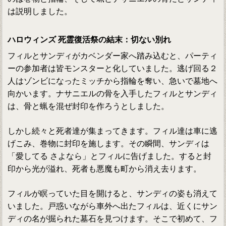
は説明しました。
ハロウィンズ 死霊復活祭の結末：切ない別れ
フィルとサンディがカベンダー家へ踏み込むと、パーティ
ーの参加者は皆モンスターと化していました。逃げ回る２
人はゾンビになったミッチから指輪を奪い、急いで墓地へ
向かいます。ナサニエルの骨を入手したフィルとサンディ
は、骨と蝋を混ぜ封印を作ろうとしました。
しかし続々と死者達が集まってきます。フィル達は車に逃
げこみ、巻物に封印を施します。その瞬間、サンディは
「愛してる さよなら」とフィルに告げました。すると封
印から光が溢れ、死者も悪魔も町から消え去ります。
フィルが瞑っていた目を開けると、サンディの姿も消えて
いました。戸惑いながら車外へ出たフィルは、近くにサン
ディの名が掘られた墓石を見つけます。そこで初めて、フ