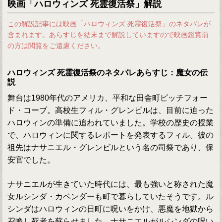
映画「ハロウィンズ 死霊復活祭」解説
この解説記事には映画「ハロウィンズ 死霊復活祭」のネタバレが
含まれます。あらすじを結末まで解説していますので映画鑑賞前
の方は閲覧をご遠慮ください。
ハロウィンズ 死霊復活祭のネタバレあらすじ：魔女の伝
説
舞台は1980年代のアメリカ、平和な田舎町ピッチフォー
ド・コーブ。高校生フィル・グレンビルは、目前に迫った
ハロウィンの準備に追われていました。学校の歴史の授業
で、ハロウィンに関するレポートを発表するフィル。彼の
祖先はナサニエル・グレンビルという名の司祭であり、保
安官でした。
ナサニエルが生きていた時代には、最も強いと称された魔
女ルシンダ・カベンダーも町で暮らしていたそうです。ル
シンダはハロウィンの日町に呪いをかけ、悪魔を地獄から
召喚し死者を蘇らせました。ナサニエルがルシンダの呪い