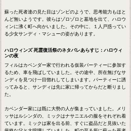
蘇った死者達の見た目はゾンビのようで、思考能力もほと
んど無いようです。彼らはゾロゾロと墓地を出て、ハロウ
ィンに沸く町へ向かいました。その中に、１人戸惑ってい
る少女サンディ・マシューの姿があります。
ハロウィンズ 死霊復活祭のネタバレあらすじ：ハロウィ
ンの夜
フィルはカベンダー家で行われる仮装パーティーに参加す
るため、車を飛ばしていました。その途中、所在無げなサ
ンディを見つけ一目惚れしてしまいます。パーティーに誘
ってみると、サンディは先に家に帰ってからだと断りまし
た。
カベンダー家には既に大勢の人が集まっていました。メリ
ッサはルシンダの、ミックはナサニエルの服をそれぞれ着
ています。ミックは家を出る前、すぐに盗品だと見抜いた
厳格な父と大喧嘩していました。町の至る所に蘇った死者