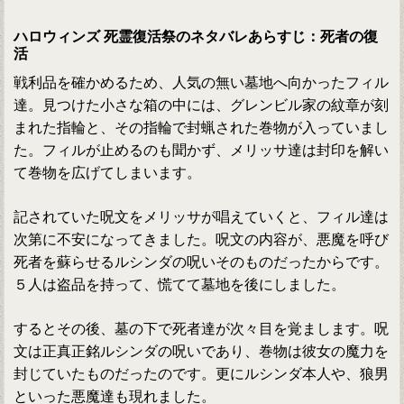
ハロウィンズ 死霊復活祭のネタバレあらすじ：死者の復
活
戦利品を確かめるため、人気の無い墓地へ向かったフィル
達。見つけた小さな箱の中には、グレンビル家の紋章が刻
まれた指輪と、その指輪で封蝋された巻物が入っていまし
た。フィルが止めるのも聞かず、メリッサ達は封印を解い
て巻物を広げてしまいます。
記されていた呪文をメリッサが唱えていくと、フィル達は
次第に不安になってきました。呪文の内容が、悪魔を呼び
死者を蘇らせるルシンダの呪いそのものだったからです。
５人は盗品を持って、慌てて墓地を後にしました。
するとその後、墓の下で死者達が次々目を覚まします。呪
文は正真正銘ルシンダの呪いであり、巻物は彼女の魔力を
封じていたものだったのです。更にルシンダ本人や、狼男
といった悪魔達も現れました。