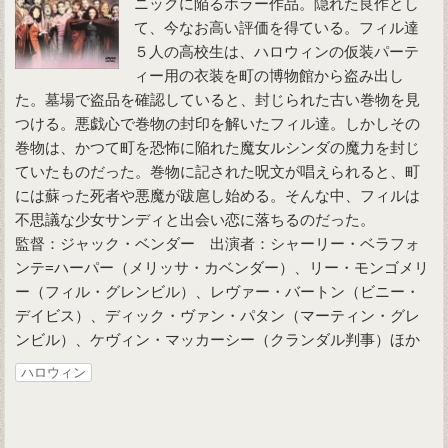
ニックに陥るホラー作品。隠れた良作とし
て、今なお高い評価を得ている。フィル達
５人の高校生は、ハロウィンの仮装パーテ
ィー用の衣装を町の博物館から盗み出し
た。墓場で盗品を確認していると、封じられた古い巻物を見
つける。悪戯心で巻物の封印を解いたフィル達。しかしその
巻物は、かつて町を恐怖に陥れた魔女ルシンダの魔力を封じ
ていたものだった。巻物に記された呪文が唱えられると、町
には蘇った死者や悪魔が跋扈し始める。そんな中、フィルは
不思議な少女サンディと出会い恋に落ちるのだった。
監督：ジャック・ベンダー 出演者：シャーリー・ベラフォ
ンテ=ハーパー（メリッサ・カベンダー）、リー・モンゴメリ
ー（フィル・グレンビル）、レヴァー・バートン（ビニー・
デイビス）、ディック・ヴァン・パタン（マーティン・グレ
ンビル）、ケヴィン・マッカーシー（クランダル判事）ほか
ハロウィン