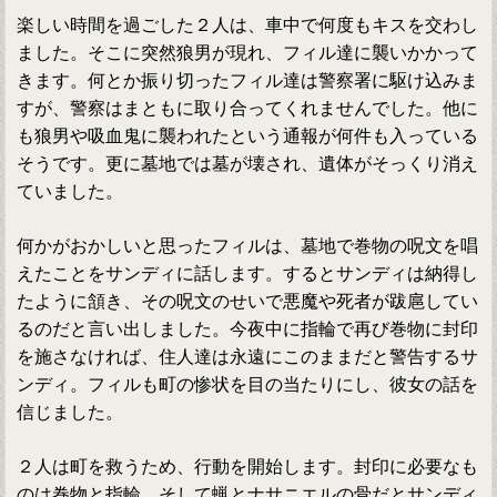
楽しい時間を過ごした２人は、車中で何度もキスを交わし
ました。そこに突然狼男が現れ、フィル達に襲いかかって
きます。何とか振り切ったフィル達は警察署に駆け込みま
すが、警察はまともに取り合ってくれませんでした。他に
も狼男や吸血鬼に襲われたという通報が何件も入っている
そうです。更に墓地では墓が壊され、遺体がそっくり消え
ていました。
何かがおかしいと思ったフィルは、墓地で巻物の呪文を唱
えたことをサンディに話します。するとサンディは納得し
たように頷き、その呪文のせいで悪魔や死者が跋扈してい
るのだと言い出しました。今夜中に指輪で再び巻物に封印
を施さなければ、住人達は永遠にこのままだと警告するサ
ンディ。フィルも町の惨状を目の当たりにし、彼女の話を
信じました。
２人は町を救うため、行動を開始します。封印に必要なも
のは巻物と指輪、そして蝋とナサニエルの骨だとサンディ