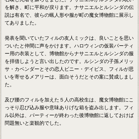
を解き、町に平和が戻ります。ナサニエルとルシンダの伝
説は有名で、彼らの蝋人形や服が町の魔女博物館に展示し
てありました。
発表を聞いていたフィルの友人ミックは、良いことを思い
ついたと仲間に声をかけます。ハロウィンの仮装パーティ
ー用の衣装として、博物館からナサニエルとルシンダの服
を拝借しようと言い出したのです。ルシンダの子孫メリッ
サ・カベンダーとその恋人ビニー・デイビス、フィルが思
いを寄せるメアリーは、面白そうだとその案に賛成しまし
た。
及び腰のフィルを加えた５人の高校生は、魔女博物館にこ
っそり忍び込み服や意味ありげな箱を盗み出します。フィ
ル以外は、パーティーが終わった後博物館に返しておけば
問題無いと楽観的でした。