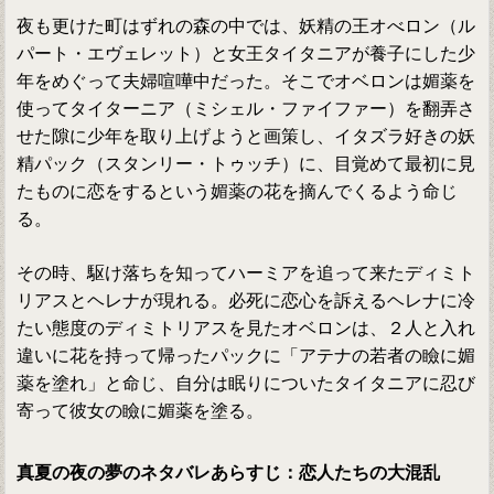
夜も更けた町はずれの森の中では、妖精の王オべロン（ル
パート・エヴェレット）と女王タイタニアが養子にした少
年をめぐって夫婦喧嘩中だった。そこでオベロンは媚薬を
使ってタイターニア（ミシェル・ファイファー）を翻弄さ
せた隙に少年を取り上げようと画策し、イタズラ好きの妖
精パック（スタンリー・トゥッチ）に、目覚めて最初に見
たものに恋をするという媚薬の花を摘んでくるよう命じ
る。
その時、駆け落ちを知ってハーミアを追って来たディミト
リアスとヘレナが現れる。必死に恋心を訴えるヘレナに冷
たい態度のディミトリアスを見たオベロンは、２人と入れ
違いに花を持って帰ったパックに「アテナの若者の瞼に媚
薬を塗れ」と命じ、自分は眠りについたタイタニアに忍び
寄って彼女の瞼に媚薬を塗る。
真夏の夜の夢のネタバレあらすじ：恋人たちの大混乱