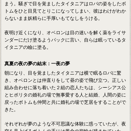
まう。騒ぎで目を覚ましたタイタニアはロバの姿をしたボ
トムをひと目見てとりこになってしまい、彼はわけがわか
らないまま妖精らに手厚いもてなしをうける。
夜明け近くになり、オベロンは目の迷いを解く薬をライサ
ンダーにだけ塗るようパックに言い、自らは眠っているタ
イタニアの瞼に塗る。
真夏の夜の夢の結末：一夜の夢
朝になり、目を覚ましたタイタニアは横で眠るロバに驚
き、オベロンとは仲直りをして昼の姿で飛び立つ。正しい
組み合わせに落ち着いた２組の恋人たちは、シーシアス公
とヒポリタの婚礼の場で無事愛する人と結婚、人間の姿に
戻ったボトムも仲間と共に婚礼の場で芝居をすることがで
きた。
それぞれが夢のような不可思議な体験に惑っていたが、夜