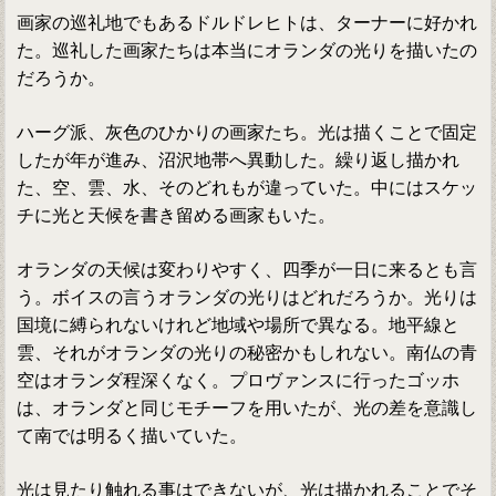
画家の巡礼地でもあるドルドレヒトは、ターナーに好かれ
た。巡礼した画家たちは本当にオランダの光りを描いたの
だろうか。
ハーグ派、灰色のひかりの画家たち。光は描くことで固定
したが年が進み、沼沢地帯へ異動した。繰り返し描かれ
た、空、雲、水、そのどれもが違っていた。中にはスケッ
チに光と天候を書き留める画家もいた。
オランダの天候は変わりやすく、四季が一日に来るとも言
う。ボイスの言うオランダの光りはどれだろうか。光りは
国境に縛られないけれど地域や場所で異なる。地平線と
雲、それがオランダの光りの秘密かもしれない。南仏の青
空はオランダ程深くなく。プロヴァンスに行ったゴッホ
は、オランダと同じモチーフを用いたが、光の差を意識し
て南では明るく描いていた。
光は見たり触れる事はできないが、光は描かれることでそ