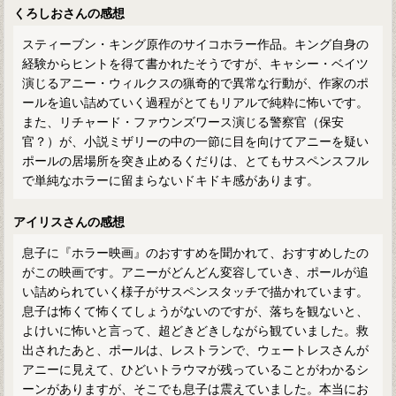
くろしおさんの感想
スティーブン・キング原作のサイコホラー作品。キング自身の
経験からヒントを得て書かれたそうですが、キャシー・ベイツ
演じるアニー・ウィルクスの猟奇的で異常な行動が、作家のポ
ールを追い詰めていく過程がとてもリアルで純粋に怖いです。
また、リチャード・ファウンズワース演じる警察官（保安
官？）が、小説ミザリーの中の一節に目を向けてアニーを疑い
ポールの居場所を突き止めるくだりは、とてもサスペンスフル
で単純なホラーに留まらないドキドキ感があります。
アイリスさんの感想
息子に『ホラー映画』のおすすめを聞かれて、おすすめしたの
がこの映画です。アニーがどんどん変容していき、ポールが追
い詰められていく様子がサスペンスタッチで描かれています。
息子は怖くて怖くてしょうがないのですが、落ちを観ないと、
よけいに怖いと言って、超どきどきしながら観ていました。救
出されたあと、ポールは、レストランで、ウェートレスさんが
アニーに見えて、ひどいトラウマが残っていることがわかるシ
ーンがありますが、そこでも息子は震えていました。本当にお