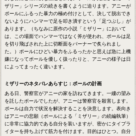
ザリー」シリーズの続きを書くように迫ります。アニーが
ポールにふるった暴力の極め付けとして、決して脱出でき
ないようにハンマーで足を叩き潰すという「足つぶし」が
あります。（ちなみに原作の小説「ミザリー」において
は、この場面でハンマーではなく斧が使われ、ポールは足
を切り飛ばされた上に切断面をバーナーで炙られまし
た。）ポールにひどい暴力をふるったかと思えば急に上機
嫌になってポールを優しく扱ったりと、アニーの様子は日
によってまったく違います。
ミザリーのネタバレあらすじ：ポールの計画
ある日、警察官がアニーの家を訪ねてきます。一縷の望み
を託したポールでしたが、アニーは警察官を殺害します。
ポールは自力で状況を解決することを決意します。表向き
はアニーの悲願（ポールによる「ミザリー」の続編執筆）
に非常に協力的である自分を装いますが、密かにタイプラ
イターを持ち上げて筋力を付けます。目的はひとつ。自分