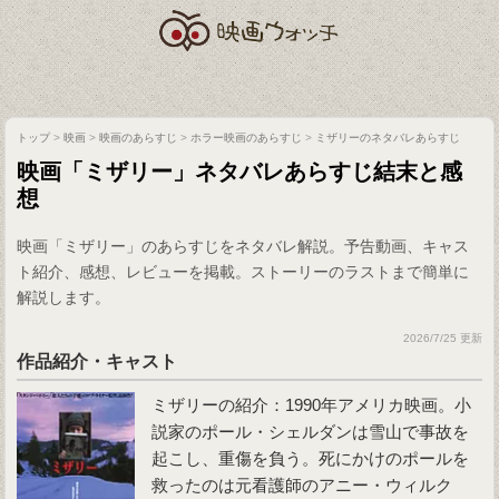
トップ
>
映画
>
映画のあらすじ
>
ホラー映画のあらすじ
>
ミザリーのネタバレあらすじ
映画「ミザリー」ネタバレあらすじ結末と感
想
映画「ミザリー」のあらすじをネタバレ解説。予告動画、キャス
ト紹介、感想、レビューを掲載。ストーリーのラストまで簡単に
解説します。
2026/7/25 更新
作品紹介・キャスト
ミザリー
の紹介：1990年アメリカ映画。小
説家のポール・シェルダンは雪山で事故を
起こし、重傷を負う。死にかけのポールを
救ったのは元看護師のアニー・ウィルク