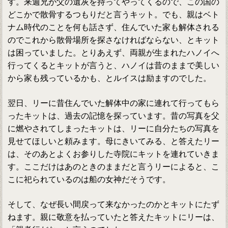
す。来週兄が父の遺灰を持ってやってくるので、この国の
どこかで散骨するつもりだと言うキット。でも、親はベト
ナム時代のことを何も話さず、住んでいた家も解体される
のでこれから散骨場所を探さなければならない、とキット
は困っていました。とりあえず、両親が生まれたハノイへ
行ってくるとキットが言うと、ハノイは昔のままで美しい
から家も残っているかも、とルイスは励ますのでした。
翌日、リーに昔住んでいた解体中の家に連れて行ってもら
ったキットは、過去の記憶を探っています。昔の写真を父
に燃やされてしまったキットは、リーに自分たちの写真を
見せてほしいと頼みます。母にきいてみる、と答えたリー
は、そのあとよくお参りした寺院にキットを連れていきま
す。ここだけはあのときのままだと言うリーによると、こ
こに祀られているのは船の女神だそうです。
そして、なぜ長い間戻って来なかったのかとキットにたず
ねます。親に敬意を払っていたと答えたキットにリーは、