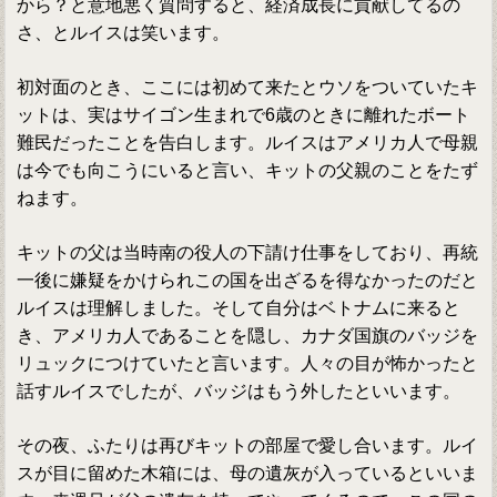
から？と意地悪く質問すると、経済成長に貢献してるの
さ、とルイスは笑います。
初対面のとき、ここには初めて来たとウソをついていたキ
ットは、実はサイゴン生まれで6歳のときに離れたボート
難民だったことを告白します。ルイスはアメリカ人で母親
は今でも向こうにいると言い、キットの父親のことをたず
ねます。
キットの父は当時南の役人の下請け仕事をしており、再統
一後に嫌疑をかけられこの国を出ざるを得なかったのだと
ルイスは理解しました。そして自分はベトナムに来ると
き、アメリカ人であることを隠し、カナダ国旗のバッジを
リュックにつけていたと言います。人々の目が怖かったと
話すルイスでしたが、バッジはもう外したといいます。
その夜、ふたりは再びキットの部屋で愛し合います。ルイ
スが目に留めた木箱には、母の遺灰が入っているといいま