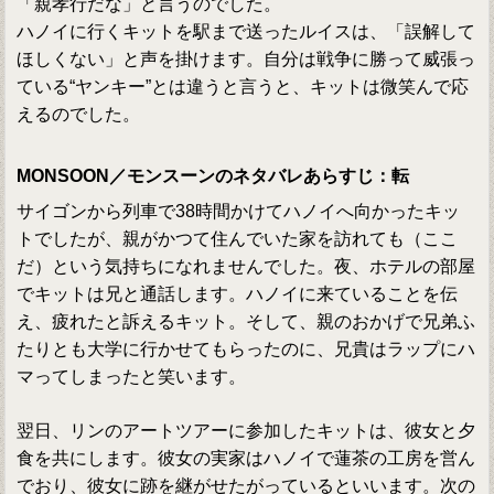
「親孝行だな」と言うのでした。
ハノイに行くキットを駅まで送ったルイスは、「誤解して
ほしくない」と声を掛けます。自分は戦争に勝って威張っ
ている“ヤンキー”とは違うと言うと、キットは微笑んで応
えるのでした。
MONSOON／モンスーンのネタバレあらすじ：転
サイゴンから列車で38時間かけてハノイへ向かったキッ
トでしたが、親がかつて住んでいた家を訪れても（ここ
だ）という気持ちになれませんでした。夜、ホテルの部屋
でキットは兄と通話します。ハノイに来ていることを伝
え、疲れたと訴えるキット。そして、親のおかげで兄弟ふ
たりとも大学に行かせてもらったのに、兄貴はラップにハ
マってしまったと笑います。
翌日、リンのアートツアーに参加したキットは、彼女と夕
食を共にします。彼女の実家はハノイで蓮茶の工房を営ん
でおり、彼女に跡を継がせたがっているといいます。次の