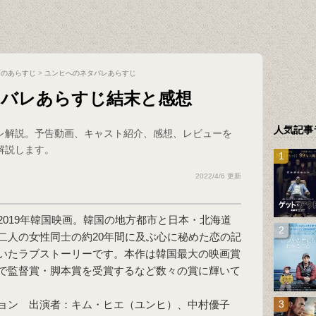
画のあらすじ
>
ユンヒへのネタバレあらすじ
タバレあらすじ結末と感想
人気記事
レ解説。予告動画、キャスト紹介、感想、レビューを
解説します。
2022/4/6 更新
2019年韓国映画。韓国の地方都市と日本・北海道
二人の女性同士の約20年間に及ぶ心に秘めた恋の記
いたラブストーリーです。本作は韓国最大の映画賞
で監督賞・脚本賞を受賞するなど数々の賞に輝いて
ョン 出演者：キム・ヒエ（ユンヒ）、中村優子