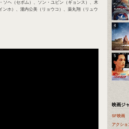
・ソヘ（セボム）、ソン・ユビン（ギョンス）、木
インホ）、瀧内公美（リョウコ）、薬丸翔（リュウ
映画ジ
SF映画
アクショ