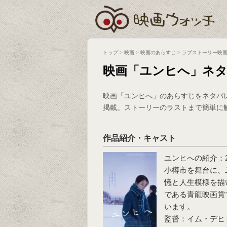
トップ
>
映画
>
映画のあらすじ
>
ラブストーリー映
映画「ユンヒへ」ネ
映画「ユンヒへ」のあらすじをネタバ
掲載。ストーリーのラストまで簡単に
作品紹介・キャスト
ユンヒへの紹介：
小樽市を舞台に、
憶と人生模様を描
である青龍映画賞
います。
監督：イム・デヒ