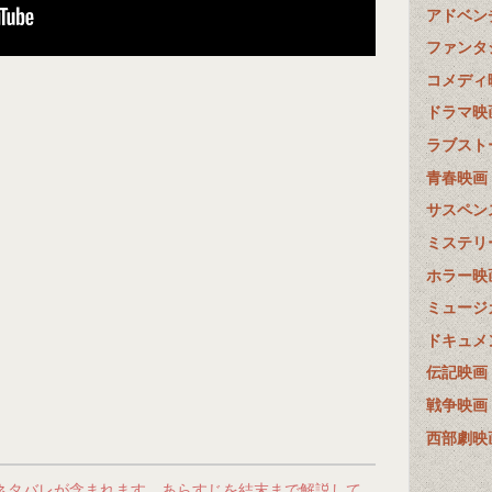
アドベン
ファンタ
コメディ
ドラマ映
ラブスト
青春映画
サスペン
ミステリ
ホラー映
ミュージ
ドキュメ
伝記映画
戦争映画
西部劇映
ネタバレが含まれます。あらすじを結末まで解説して