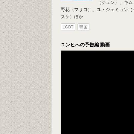
（ジュン）、キム
野花（マサコ）、ユ・ジェミョン（
スケ）ほか
LGBT
韓国
ユンヒへの予告編 動画