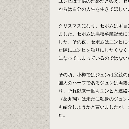
ユンヒは子供のためだと答え、セ
からは自分の人生を生きてほしい
クリスマスになり、セボムはギョ
ました。セボムは高校卒業記念に
した。その夜、セボムはユンヒに
た際にユンヒを独りにしたくなく
になってしまっているのではない
その頃、小樽ではジュンは父親の
国人のハーフであるジュンは両親
り、それ以来一度もユンヒと連絡
（薬丸翔）は未だに独身のジュン
も紹介しようかと言いましたが、
た。