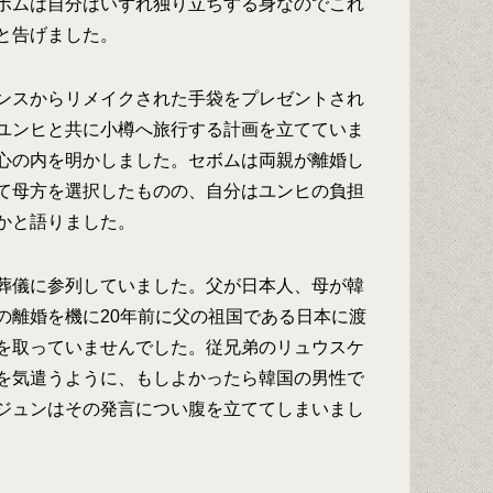
ボムは自分はいずれ独り立ちする身なのでこれ
と告げました。
ンスからリメイクされた手袋をプレゼントされ
ユンヒと共に小樽へ旅行する計画を立てていま
心の内を明かしました。セボムは両親が離婚し
て母方を選択したものの、自分はユンヒの負担
かと語りました。
葬儀に参列していました。父が日本人、母が韓
の離婚を機に20年前に父の祖国である日本に渡
を取っていませんでした。従兄弟のリュウスケ
を気遣うように、もしよかったら韓国の男性で
ジュンはその発言につい腹を立ててしまいまし