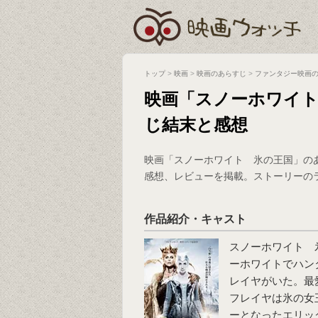
トップ
>
映画
>
映画のあらすじ
>
ファンタジー映画
映画「スノーホワイ
じ結末と感想
映画「スノーホワイト 氷の王国」の
感想、レビューを掲載。ストーリーの
作品紹介・キャスト
スノーホワイト 
ーホワイトでハン
レイヤがいた。最
フレイヤは氷の女
ーとなったエリッ