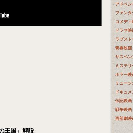
アドベン
ファンタ
コメディ
ドラマ映
ラブスト
青春映画
サスペン
ミステリ
ホラー映
ミュージ
ドキュメ
伝記映画
戦争映画
西部劇映
の王国」解説