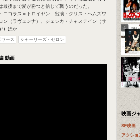
は最後まで愛が勝つと信じて戦うのだった。
・ニコラス＝トロイヤン 出演：クリス・ヘムズワ
ロン（ラヴェンナ）、ジェシカ・チャステイン（サ
ヤ）ほか
ズワース
シャーリーズ・セロン
編 動画
映画ジ
SF映画
アクショ