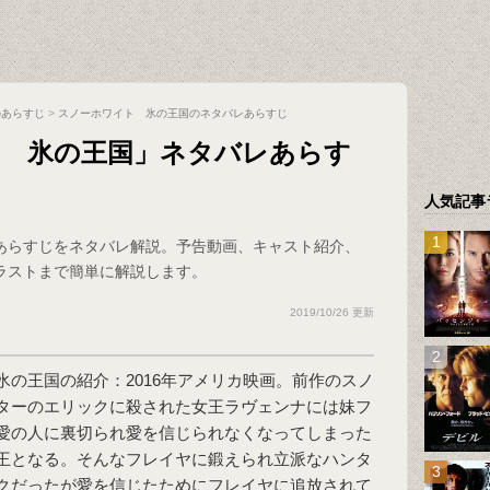
のあらすじ
>
スノーホワイト 氷の王国のネタバレあらすじ
ト 氷の王国」ネタバレあらす
人気記事
あらすじをネタバレ解説。予告動画、キャスト紹介、
ラストまで簡単に解説します。
2019/10/26 更新
氷の王国
の紹介：2016年アメリカ映画。前作のスノ
ターのエリックに殺された女王ラヴェンナには妹フ
愛の人に裏切られ愛を信じられなくなってしまった
王となる。そんなフレイヤに鍛えられ立派なハンタ
クだったが愛を信じたためにフレイヤに追放されて