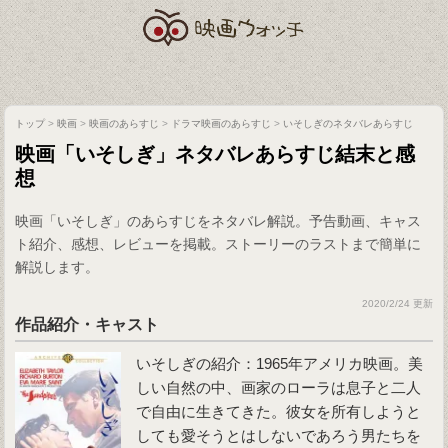
トップ
>
映画
>
映画のあらすじ
>
ドラマ映画のあらすじ
>
いそしぎのネタバレあらすじ
映画「いそしぎ」ネタバレあらすじ結末と感
想
映画「いそしぎ」のあらすじをネタバレ解説。予告動画、キャス
ト紹介、感想、レビューを掲載。ストーリーのラストまで簡単に
解説します。
2020/2/24 更新
作品紹介・キャスト
いそしぎ
の紹介：1965年アメリカ映画。美
しい自然の中、画家のローラは息子と二人
で自由に生きてきた。彼女を所有しようと
しても愛そうとはしないであろう男たちを