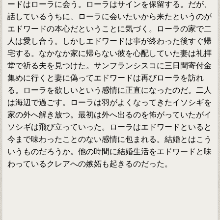
ードはローラに会う。ローラはサインを保留する。だが、
話しているうちに、ローラに会いたいから来たというのが
エドワードの本心だということに気づく。ローラの家で二
人は愛し合う。しかしエドワードは事が終わった後すぐ帰
宅する。なかなか家に帰らない彼を心配していた妻は礼拝
堂で祈る夫を見つけた。サンフランシスコに三日間寄付金
集めに行くと妻に偽ってエドワードは再びローラを訪れ
る。ローラを欲しいという感情に正直になったのだ。二人
は海辺で過ごす。ローラは羽がよくなってきたイソシギを
家の外へ解き放つ。最初は外へ出るのを怖がっていたがイ
ソシギは飛び立っていった。ローラはエドワードといると
今まで味わったことのない感情に包まれる。結婚とはこう
いうものだろうか。他の時間に結婚生活をエドワードと味
わっているクレアへの嫉妬も起きるのだった。