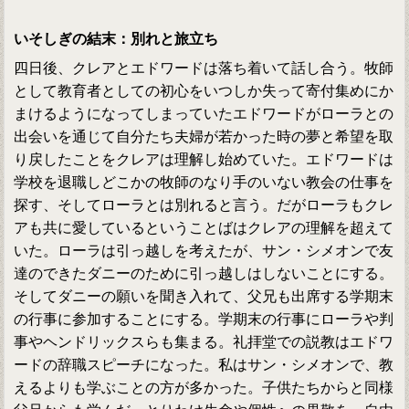
いそしぎの結末：別れと旅立ち
四日後、クレアとエドワードは落ち着いて話し合う。牧師
として教育者としての初心をいつしか失って寄付集めにか
まけるようになってしまっていたエドワードがローラとの
出会いを通じて自分たち夫婦が若かった時の夢と希望を取
り戻したことをクレアは理解し始めていた。エドワードは
学校を退職しどこかの牧師のなり手のいない教会の仕事を
探す、そしてローラとは別れると言う。だがローラもクレ
アも共に愛しているということばはクレアの理解を超えて
いた。ローラは引っ越しを考えたが、サン・シメオンで友
達のできたダニーのために引っ越しはしないことにする。
そしてダニーの願いを聞き入れて、父兄も出席する学期末
の行事に参加することにする。学期末の行事にローラや判
事やヘンドリックスらも集まる。礼拝堂での説教はエドワ
ードの辞職スピーチになった。私はサン・シメオンで、教
えるよりも学ぶことの方が多かった。子供たちからと同様