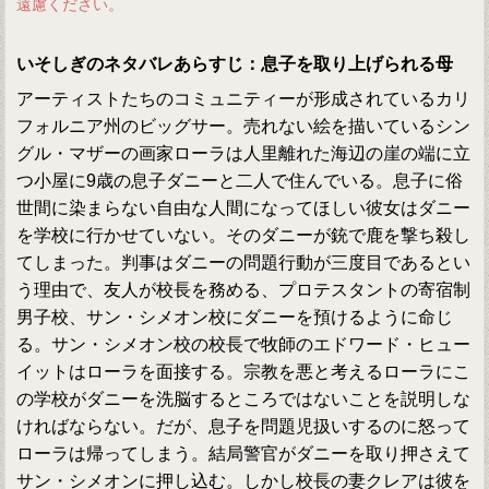
遠慮ください。
いそしぎのネタバレあらすじ：息子を取り上げられる母
アーティストたちのコミュニティーが形成されているカリ
フォルニア州のビッグサー。売れない絵を描いているシン
グル・マザーの画家ローラは人里離れた海辺の崖の端に立
つ小屋に9歳の息子ダニーと二人で住んでいる。息子に俗
世間に染まらない自由な人間になってほしい彼女はダニー
を学校に行かせていない。そのダニーが銃で鹿を撃ち殺し
てしまった。判事はダニーの問題行動が三度目であるとい
う理由で、友人が校長を務める、プロテスタントの寄宿制
男子校、サン・シメオン校にダニーを預けるように命じ
る。サン・シメオン校の校長で牧師のエドワード・ヒュー
イットはローラを面接する。宗教を悪と考えるローラにこ
の学校がダニーを洗脳するところではないことを説明しな
ければならない。だが、息子を問題児扱いするのに怒って
ローラは帰ってしまう。結局警官がダニーを取り押さえて
サン・シメオンに押し込む。しかし校長の妻クレアは彼を