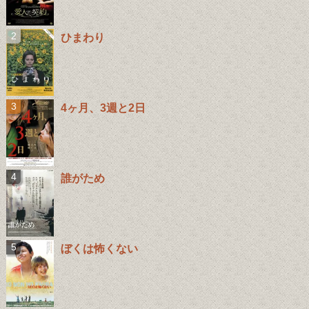
ひまわり
4ヶ月、3週と2日
誰がため
ぼくは怖くない