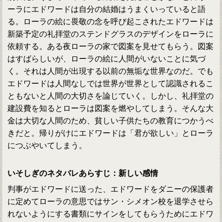
ーラにエドワードは自分の結婚はうまくいっていると語
る。ローラの絵に畏敬の念を呼び起こされたエドワードは
新築予定の礼拝堂のステンドグラスのデザインをローラに
依頼する。ある夜ローラの家で図案を見せてもらう。図案
はすばらしいが、ローラの絵に人間がいないことに気づ
く。それは人間が出現する以前の無垢な世界なのだ。でも
エドワードは人間なしでは世界が世界として認識されるこ
ともないと人間の大切さを論じていく。しかし、礼拝堂の
建設費を知るとローラは図案を燃やしてしまう。そんな大
金は大切な人間のため、貧しい子供たちの教育につかうべ
きだと。帰りがけにエドワードは「君が欲しい」とローラ
につぶやいてしまう。
いそしぎのネタバレあらすじ：新しい感情
判事がエドワードに送った、エドワードをダニーの保護者
に定めてローラの意思ではサン・シメオン校を退学させら
れないようにする書類にサインをしてもらうためにエドワ