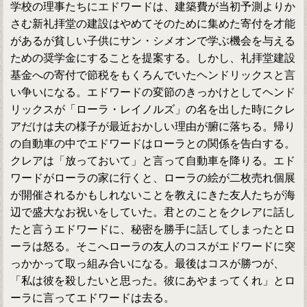
学校の理事たちにエドワードは、建築費が当初予測よりか
さむ新礼拝堂の建設はやめてそのために集めた寄付を才能
があるが貧しい子供にサン・シメオンで学ぶ機会を与える
ための奨学金にすることを提案する。しかし、礼拝堂建設
基金への寄付で節税をもくろんでいたヘンドリックスと言
い争いになる。エドワードの変節のきっかけとしてヘンド
リックスが「ローラ・レイノルズ」の名を出した時にクレ
アだけは夫の様子が最近おかしい理由が腑に落ちる。帰り
の自動車の中でエドワードはローラとの関係を告白する。
クレアは「放っておいて」と言って自動車を降りる。エド
ワードがローラの家に行くと、ローラの絵が二枚売れ個展
が開催されるかもしれないことを教えにきた友人たちが海
辺で盛大なお祝いをしていた。君とのことをクレアに話し
たと言うエドワードに、秘密を勝手に話してしまったとロ
ーラは怒る。そこへローラの友人のコスがエドワードに突
っかかって取っ組み合いになる。最後はコスが勝つが、
「私は彼を殺したいと思った。彼にあやまってくれ」とロ
ーラに言ってエドワードは去る。