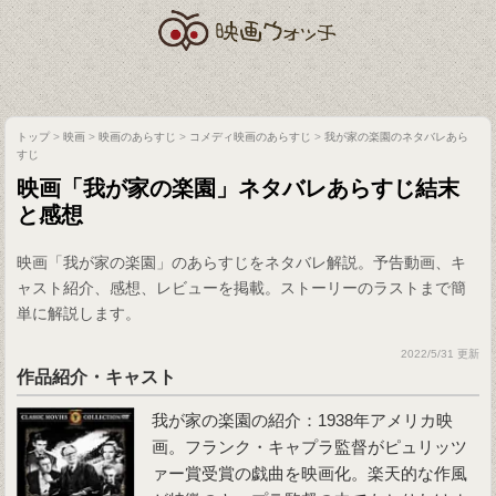
トップ
>
映画
>
映画のあらすじ
>
コメディ映画のあらすじ
>
我が家の楽園のネタバレあら
すじ
映画「我が家の楽園」ネタバレあらすじ結末
と感想
映画「我が家の楽園」のあらすじをネタバレ解説。予告動画、キ
ャスト紹介、感想、レビューを掲載。ストーリーのラストまで簡
単に解説します。
2022/5/31 更新
作品紹介・キャスト
我が家の楽園
の紹介：1938年アメリカ映
画。フランク・キャプラ監督がピュリッツ
ァー賞受賞の戯曲を映画化。楽天的な作風