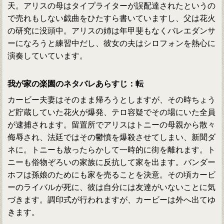
天。アリスの母はタイプライターが誤配達されたというの
で売れもしない戯曲をひたすら書いていますし、父は花火
の研究に没頭中。アリスの姉は年甲斐もなくバレエダンサ
ーになろうと練習中だし、彼女の夫はシロフォンを熱心に
演奏していています。
我が家の楽園のネタバレあらすじ：転
カービー夫妻はそのまま帰ろうとしますが、その時ちょう
ど貯蔵していた花火が爆発、テロ容疑でその場にいた全員
が逮捕されます。留置所でアリスはトニーの母親から散々
侮辱され、法廷ではその鬱憤を爆殺させてしまい、新聞ダ
ネに。トニーも放ったらかして一時的に街を離れます。ト
ニーも俗物ぞろいの家族に反抗して家を出ます。バンダー
ホフは孫娘のためにも家を売ることを決意。その頃カービ
ーのライバルが死に、彼は自分には友達がいないことに気
づきます。調印式が行われますが、カービーは外へ出てゆ
きます。