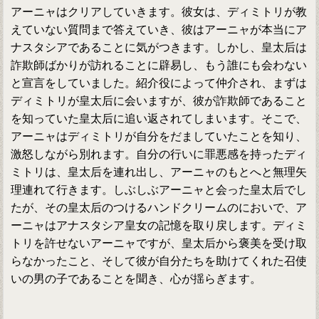
アーニャはクリアしていきます。彼女は、ディミトリが教
えていない質問まで答えていき、彼はアーニャが本当にア
ナスタシアであることに気がつきます。しかし、皇太后は
詐欺師ばかりが訪れることに辟易し、もう誰にも会わない
と宣言をしていました。紹介役によって仲介され、まずは
ディミトリが皇太后に会いますが、彼が詐欺師であること
を知っていた皇太后に追い返されてしまいます。そこで、
アーニャはディミトリが自分をだましていたことを知り、
激怒しながら別れます。自分の行いに罪悪感を持ったディ
ミトリは、皇太后を連れ出し、アーニャのもとへと無理矢
理連れて行きます。しぶしぶアーニャと会った皇太后でし
たが、その皇太后のつけるハンドクリームのにおいで、ア
ーニャはアナスタシア皇女の記憶を取り戻します。ディミ
トリを許せないアーニャですが、皇太后から褒美を受け取
らなかったこと、そして彼が自分たちを助けてくれた召使
いの男の子であることを聞き、心が揺らぎます。