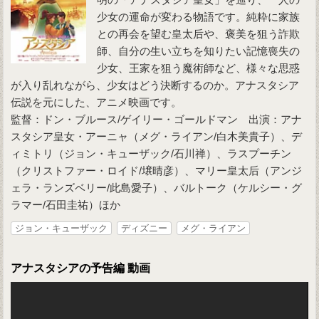
少女の運命が変わる物語です。純粋に家族
との再会を望む皇太后や、褒美を狙う詐欺
師、自分の生い立ちを知りたい記憶喪失の
少女、王家を狙う魔術師など、様々な思惑
が入り乱れながら、少女はどう決断するのか。アナスタシア
伝説を元にした、アニメ映画です。
監督：ドン・ブルース/ゲイリー・ゴールドマン 出演：アナ
スタシア皇女・アーニャ（メグ・ライアン/白木美貴子）、デ
ィミトリ（ジョン・キューザック/石川禅）、ラスプーチン
（クリストファー・ロイド/壌晴彦）、マリー皇太后（アンジ
ェラ・ランズベリー/此島愛子）、バルトーク（ケルシー・グ
ラマー/石田圭祐）ほか
ジョン・キューザック
ディズニー
メグ・ライアン
アナスタシアの予告編 動画