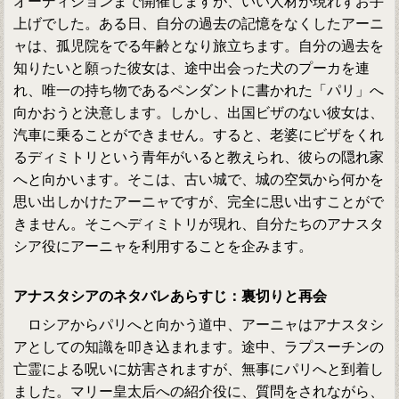
オーディションまで開催しますが、いい人材が現れずお手
上げでした。ある日、自分の過去の記憶をなくしたアーニ
ャは、孤児院をでる年齢となり旅立ちます。自分の過去を
知りたいと願った彼女は、途中出会った犬のプーカを連
れ、唯一の持ち物であるペンダントに書かれた「パリ」へ
向かおうと決意します。しかし、出国ビザのない彼女は、
汽車に乗ることができません。すると、老婆にビザをくれ
るディミトリという青年がいると教えられ、彼らの隠れ家
へと向かいます。そこは、古い城で、城の空気から何かを
思い出しかけたアーニャですが、完全に思い出すことがで
きません。そこへディミトリが現れ、自分たちのアナスタ
シア役にアーニャを利用することを企みます。
アナスタシアのネタバレあらすじ：裏切りと再会
ロシアからパリへと向かう道中、アーニャはアナスタシ
アとしての知識を叩き込まれます。途中、ラプスーチンの
亡霊による呪いに妨害されますが、無事にパリへと到着し
ました。マリー皇太后への紹介役に、質問をされながら、