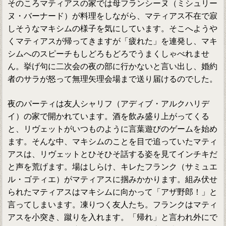
そのころマティアスの家では母フランシーヌ（ミシュリー
ヌ・バーナード）が料理をしながら、マティアス不在で寂
しそうなマキシムの様子を気にしています。そこへようや
くマティアスが帰ってきますが「疲れた」を連発し、マキ
シムへのスピーチもしどろもどろでうまくしゃべれませ
ん。挙げ句に二次会の夜の部に行かないと言い出し、婚約
者のサラが怒って無理矢理会場まで送り届けるのでした。
夜のパーティは友人シャリフ（アディブ・アルクハリデ
イ）の家で開かれています。酒を飲み盛り上がってくる
と、リヴェットがいつものように言葉遊びのゲームを始め
ます。そんな中、マキシムのことを目で追っていたマティ
アスは、リヴェットとひそひそ話する姿を見てインチキだ
と声を荒げます。場はしらけ、キレたフランク（サミュエ
ル・ゴティエ）がマティアスに掴みかかります。組み伏せ
られたマティアスはマキシムに向かって「アザ野郎！」と
言ってしまいます。凍りつく友人たち。フランクはマティ
アスを小突き、蹴りを入れます。「帰れ」と言われ外にで