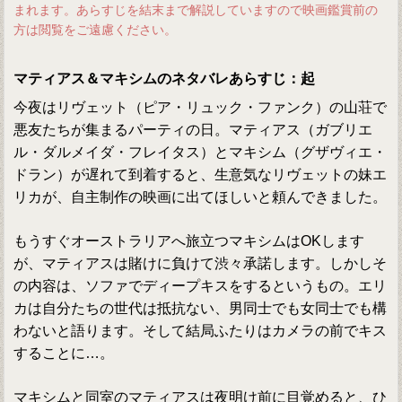
まれます。あらすじを結末まで解説していますので映画鑑賞前の
方は閲覧をご遠慮ください。
マティアス＆マキシムのネタバレあらすじ：起
今夜はリヴェット（ピア・リュック・ファンク）の山荘で
悪友たちが集まるパーティの日。マティアス（ガブリエ
ル・ダルメイダ・フレイタス）とマキシム（グザヴィエ・
ドラン）が遅れて到着すると、生意気なリヴェットの妹エ
リカが、自主制作の映画に出てほしいと頼んできました。
もうすぐオーストラリアへ旅立つマキシムはOKします
が、マティアスは賭けに負けて渋々承諾します。しかしそ
の内容は、ソファでディープキスをするというもの。エリ
カは自分たちの世代は抵抗ない、男同士でも女同士でも構
わないと語ります。そして結局ふたりはカメラの前でキス
することに…。
マキシムと同室のマティアスは夜明け前に目覚めると、ひ