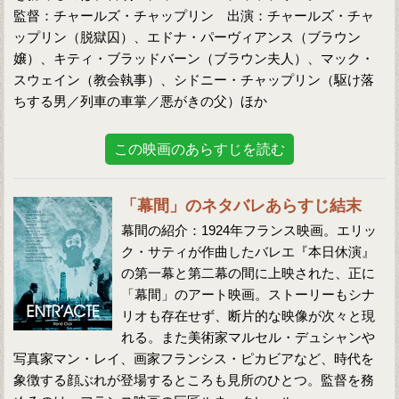
監督：チャールズ・チャップリン 出演：チャールズ・チャ
ップリン（脱獄囚）、エドナ・パーヴィアンス（ブラウン
嬢）、キティ・ブラッドバーン（ブラウン夫人）、マック・
スウェイン（教会執事）、シドニー・チャップリン（駆け落
ちする男／列車の車掌／悪がきの父）ほか
この映画のあらすじを読む
「幕間」のネタバレあらすじ結末
幕間の紹介：1924年フランス映画。エリッ
ク・サティが作曲したバレエ『本日休演』
の第一幕と第二幕の間に上映された、正に
「幕間」のアート映画。ストーリーもシナ
リオも存在せず、断片的な映像が次々と現
れる。また美術家マルセル・デュシャンや
写真家マン・レイ、画家フランシス・ピカビアなど、時代を
象徴する顔ぶれが登場するところも見所のひとつ。監督を務