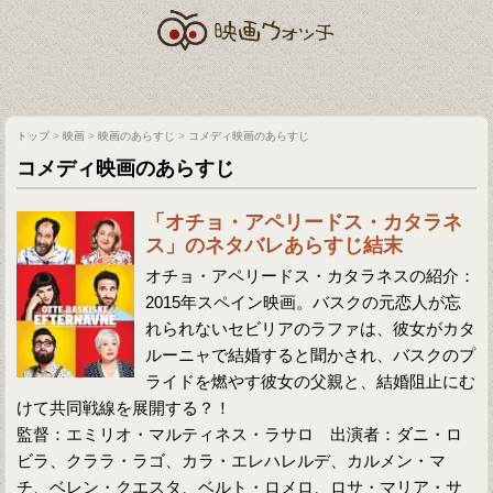
トップ
>
映画
>
映画のあらすじ
>
コメディ映画のあらすじ
コメディ映画のあらすじ
「オチョ・アペリードス・カタラネ
ス」のネタバレあらすじ結末
オチョ・アペリードス・カタラネスの紹介：
2015年スペイン映画。バスクの元恋人が忘
れられないセビリアのラファは、彼女がカタ
ルーニャで結婚すると聞かされ、バスクのプ
ライドを燃やす彼女の父親と、結婚阻止にむ
けて共同戦線を展開する？！
監督：エミリオ・マルティネス・ラサロ 出演者：ダニ・ロ
ビラ、クララ・ラゴ、カラ・エレハレルデ、カルメン・マ
チ、ベレン・クエスタ、ベルト・ロメロ、ロサ・マリア・サ