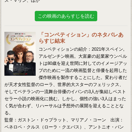
ス・マリン、ほか
この映画のあらすじを読む
「コンペティション」のネタバレあ
らすじ結末
コンペティションの紹介：2021年スペイン,
アルゼンチン映画。大富豪の起業家ウンベル
トは80歳を迎え世間に対してのイメージアッ
プのために一流の映画監督と俳優を起用した
傑作映画を製作することにした。変わり者だ
が天才女性監督のローラ、世界的大スターのフェリックス、
そしてベテランの一流舞台俳優のイバンの3人が集結しベスト
セラー小説の映画化に挑む。しかし、個性の強い3人はまった
く気が合わず、リハーサルは予想外の展開を迎えることとな
る。
監督：ガストン・ドゥプラット、マリアノ・コーン 出演：
ペネロペ・クルス（ローラ・クエバス）、アントニオ・バン