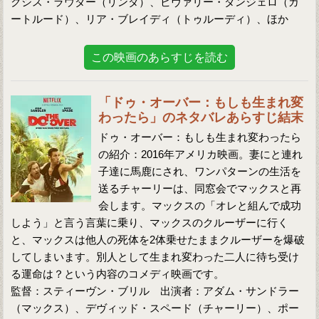
クシス・ラウダー（リンダ）、ビヴァリー・ダンジェロ（ガ
ートルード）、リア・ブレイディ（トゥルーディ）、ほか
この映画のあらすじを読む
「ドゥ・オーバー：もしも生まれ変
わったら」のネタバレあらすじ結末
ドゥ・オーバー：もしも生まれ変わったら
の紹介：2016年アメリカ映画。妻にと連れ
子達に馬鹿にされ、ワンパターンの生活を
送るチャーリーは、同窓会でマックスと再
会します。マックスの「オレと組んで成功
しよう」と言う言葉に乗り、マックスのクルーザーに行く
と、マックスは他人の死体を2体乗せたままクルーザーを爆破
してしまいます。別人として生まれ変わった二人に待ち受け
る運命は？という内容のコメディ映画です。
監督：スティーヴン・ブリル 出演者：アダム・サンドラー
（マックス）、デヴィッド・スペード（チャーリー）、ポー