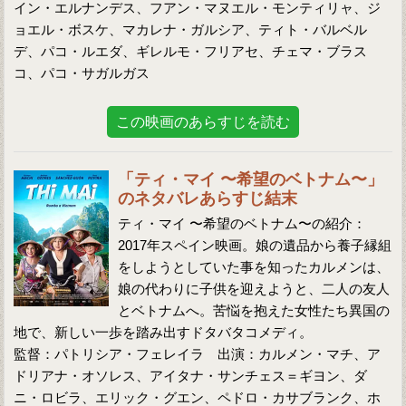
イン・エルナンデス、フアン・マヌエル・モンティリャ、ジ
ョエル・ボスケ、マカレナ・ガルシア、ティト・バルベル
デ、パコ・ルエダ、ギレルモ・フリアセ、チェマ・ブラス
コ、パコ・サガルガス
この映画のあらすじを読む
「ティ・マイ 〜希望のベトナム〜」
のネタバレあらすじ結末
ティ・マイ 〜希望のベトナム〜の紹介：
2017年スペイン映画。娘の遺品から養子縁組
をしようとしていた事を知ったカルメンは、
娘の代わりに子供を迎えようと、二人の友人
とベトナムへ。苦悩を抱えた女性たち異国の
地で、新しい一歩を踏み出すドタバタコメディ。
監督：パトリシア・フェレイラ 出演：カルメン・マチ、ア
ドリアナ・オソレス、アイタナ・サンチェス＝ギヨン、ダ
ニ・ロビラ、エリック・グエン、ペドロ・カサブランク、ホ