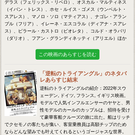
デラス（フェリックス・リベロ）、オスカル・マルティネス
（イバン・トレス）、ホセ・ルイス・ゴメス（ウンベルト・
スアレス）、マノロ・ソロ（マティアス）、ナゴレ・アラン
ブル（フリア）、イレーネ・エスコラル（ディアナ・スアレ
ス）、ピラール・カストロ（ビオレタ）、コルド・オラバリ
（ダリオ）、フアン・グランディネッティ（アリエル）ほか
この映画のあらすじを読む
「逆転のトライアングル」のネタバ
レあらすじ結末
逆転のトライアングルの紹介：2022年スウ
ェーデン, ドイツ, フランス, イギリス映画。
モデルで人気インフルエンサーのヤヤと、男
性モデルのカールのカップルは、招待を受け
て豪華客船クルーズの旅に出た。船はリッチ
でクセモノの客たちが集い、客室乗務員は高額チップのため
ならどんな望みでも叶えてくれるというゴージャスな世界。