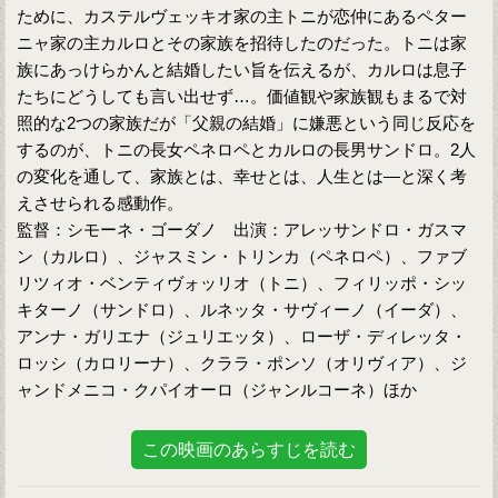
ために、カステルヴェッキオ家の主トニが恋仲にあるペター
ニャ家の主カルロとその家族を招待したのだった。トニは家
族にあっけらかんと結婚したい旨を伝えるが、カルロは息子
たちにどうしても言い出せず…。価値観や家族観もまるで対
照的な2つの家族だが「父親の結婚」に嫌悪という同じ反応を
するのが、トニの長女ペネロペとカルロの長男サンドロ。2人
の変化を通して、家族とは、幸せとは、人生とは—と深く考
えさせられる感動作。
監督：シモーネ・ゴーダノ 出演：アレッサンドロ・ガスマ
ン（カルロ）、ジャスミン・トリンカ（ペネロペ）、ファブ
リツィオ・ベンティヴォッリオ（トニ）、フィリッポ・シッ
キターノ（サンドロ）、ルネッタ・サヴィーノ（イーダ）、
アンナ・ガリエナ（ジュリエッタ）、ローザ・ディレッタ・
ロッシ（カロリーナ）、クララ・ポンソ（オリヴィア）、ジ
ャンドメニコ・クパイオーロ（ジャンルコーネ）ほか
この映画のあらすじを読む