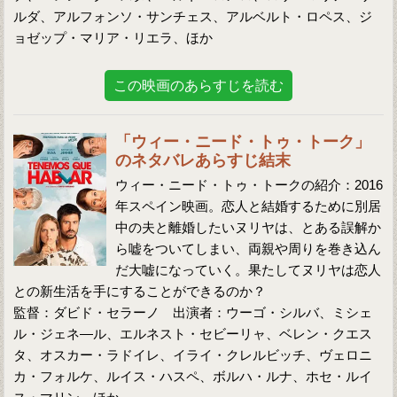
ルダ、アルフォンソ・サンチェス、アルベルト・ロペス、ジ
ョゼップ・マリア・リエラ、ほか
この映画のあらすじを読む
「ウィー・ニード・トゥ・トーク」
のネタバレあらすじ結末
ウィー・ニード・トゥ・トークの紹介：2016
年スペイン映画。恋人と結婚するために別居
中の夫と離婚したいヌリヤは、とある誤解か
ら嘘をついてしまい、両親や周りを巻き込ん
だ大嘘になっていく。果たしてヌリヤは恋人
との新生活を手にすることができるのか？
監督：ダビド・セラーノ 出演者：ウーゴ・シルバ、ミシェ
ル・ジェネ―ル、エルネスト・セビーリャ、ベレン・クエス
タ、オスカー・ラドイレ、イライ・クレルビッチ、ヴェロニ
カ・フォルケ、ルイス・ハスペ、ボルハ・ルナ、ホセ・ルイ