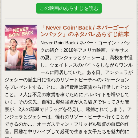
この映画のあらすじを読む
「Never Goin’ Back / ネバーゴーイ
ンバック」のネタバレあらすじ結末
Never Goin’ Back / ネバー・ゴーイン・バッ
クの紹介：2018年アメリカ映画。テキサス
の夏。アンジェラとジェシーは、高校を中退
し、ウェイトレスのバイトをしながらワンル
ームに同居していた。ある日、アンジェラが
ジェシーの誕生日に憧れのリゾートビーチへのバケーション
をプレゼントすることに。旅行費用は家賃から拝借したとの
こと。２人は不足の家賃を稼ぐためにアルバイトを増やして
いく。その矢先、自宅に突然強盗が入る騒ぎでやってきた警
察が、2人の部屋でドラッグを発見し、逮捕されてしまう。ア
ンジェラとジェシーは、憧れのリゾートビーチへ行くことが
できるのか…。オーガスティン・フリッゼル監督の自伝的作
品。困難な中サバイブして必死で生きる女子たちを魅力的に