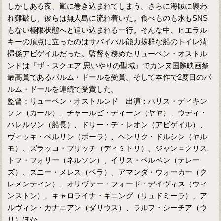
しかしある夜、嵐に巻き込まれてしまう。さらに海賊に襲わ
れ難破し、彼らは無人島に流れ着いた。食べものも水もSNS
もない極限状態へと追い込まれる一行。そんな中、ヒエラル
キーの頂点に立ったのはサバイバル能力抜群な船のトイレ清
掃係アビゲイルだった。監督を務めたリューベン・オストル
ンドは『ザ・スクエア 思いやりの聖域』でカンヌ国際映画祭
最高賞であるパルム・ドールを受賞。そして本作で2度目のパ
ルム・ドールを連続で受賞した。
監督：リューベン・オストルンド 出演：ハリス・ディキン
ソン（カール）、チャールビ・ディーン（ヤヤ）、ウディ・
ハレルソン（船長）、ドリー・デ・レオン（アビゲイル）、
ヴィッキ・ベルリン（ポーラ）、ヘンリク・ドルシン（ヤル
モ）、ズラッコ・ブリッチ（ディミトリ）、ジャン＝クリス
トフ・フォリー（ネルソン）、イリス・ベルベン（テレー
ズ）、ズニー・メレス（ベラ）、アマンダ・ウォーカー（ク
レメンティン）、オリヴァー・フォード・デイヴィス（ウィ
ンストン）、キャロライナ・ギニング（リュドミーラ）、ア
ルヴィン・カナニアン（ダリウス）、ラルフ・シーチア（ウ
リ）ほか