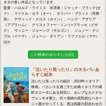
ネタの多い作品となっています。
監督：ハロルド・ライミス 出演者：ジャック・ブラック(ゼ
ド）、マイケル・セラ（オー）、オリバー・プラット（司祭
長）、デヴィッド・クロス（カイン）、ハンク・アザリア
（アブラハム）、クリストファー・ミンツ=プラッセ（イサ
ク）、ヴィニー・ジョーンズ（サルゴン）、ジュノー・テン
プル（イーマ）、ジューン・ダイアン・ラファエル（マヤ）
ほか
この映画のあらすじを読む
「泣いたり笑ったり」のネタバレあ
らすじ結末
泣いたり笑ったりの紹介：2019年イタリア
映画。バカンスを過ごすため南イタリアの港
町ガエータにある別荘に、セレブなカステル
ヴェッキオ家と、代々漁師の庶民的なペター
ニャ家がやってくる。実は両家の顔合わせの