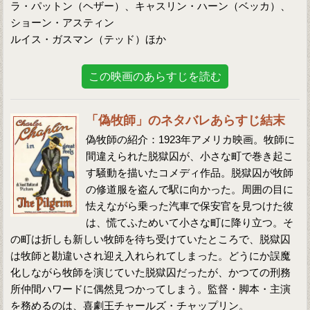
ラ・パットン（ヘザー）、キャスリン・ハーン（ベッカ）、
ショーン・アスティン
ルイス・ガスマン（テッド）ほか
この映画のあらすじを読む
「偽牧師」のネタバレあらすじ結末
偽牧師の紹介：1923年アメリカ映画。牧師に
間違えられた脱獄囚が、小さな町で巻き起こ
す騒動を描いたコメディ作品。脱獄囚が牧師
の修道服を盗んで駅に向かった。周囲の目に
怯えながら乗った汽車で保安官を見つけた彼
は、慌てふためいて小さな町に降り立つ。そ
の町は折しも新しい牧師を待ち受けていたところで、脱獄囚
は牧師と勘違いされ迎え入れられてしまった。どうにか誤魔
化しながら牧師を演じていた脱獄囚だったが、かつての刑務
所仲間ハワードに偶然見つかってしまう。監督・脚本・主演
を務めるのは、喜劇王チャールズ・チャップリン。