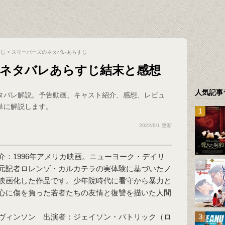
すじ
>
スリーパーズのネタバレあらすじ
」ネタバレあらすじ結末と感想
人気記事
タバレ解説。予告動画、キャスト紹介、感想、レビュ
単に解説します。
2022/6/1 更新
介：1996年アメリカ映画。ニューヨーク・デイリ
元記者ロレンゾ・カルカテラの実体験に基づいたノ
映画化した作品です。少年院時代に看守から暴力と
心に傷を負った若者たちの友情と復讐を描いた人間
ヴィンソン 出演者：ジェイソン・パトリック（ロ