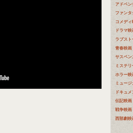
アドベン
ファンタ
コメディ
ドラマ映
ラブスト
青春映画
サスペン
ミステリ
ホラー映
ミュージ
ドキュメ
伝記映画
戦争映画
西部劇映