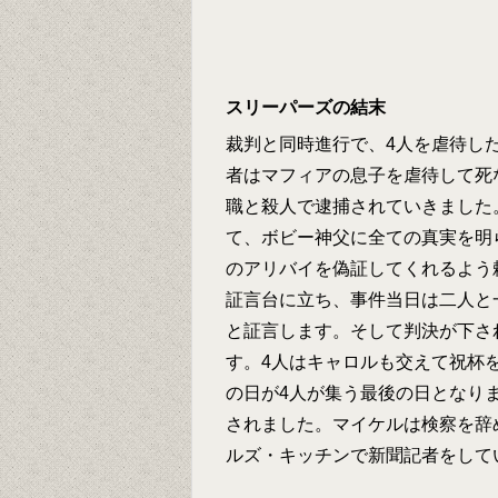
スリーパーズの結末
裁判と同時進行で、4人を虐待し
者はマフィアの息子を虐待して死
職と殺人で逮捕されていきました
て、ボビー神父に全ての真実を明
のアリバイを偽証してくれるよう
証言台に立ち、事件当日は二人と
と証言します。そして判決が下さ
す。4人はキャロルも交えて祝杯
の日が4人が集う最後の日となり
されました。マイケルは検察を辞
ルズ・キッチンで新聞記者をして