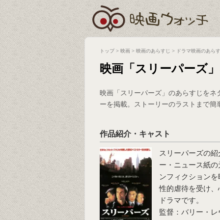
トップ
>
映画
>
映画のあらすじ
>
ドラマ映画のあら
映画「スリーパーズ
映画「スリーパーズ」のあらすじをネ
ーを掲載。ストーリーのラストまで簡
作品紹介・キャスト
スリーパーズ
の紹
ー・ニュース紙の
ンフィクションを
性的虐待を受け、
ドラマです。
監督：バリー・レ