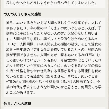
戻らなかったらどうしようかとハラハラしてしまいました。
つんつんうりさんの感想
通常、ぬいぐるみといえば人間の癒しや目の保養です。まして
やありきたり、今の世の中「くま」のぬいぐるみといえば、子
供時代に手にとったことがない人の方が大変少ないと思いま
す。人間の勝手な癒し、準ペットと位置付けたぬいぐるみ＝
TEDが、人間同様、いや人間以上の感情の起伏、そして近代の
若者～中年層のリアルな生活を描いていることへの、発想の転
換が予測できません。人間の方が、喋るぬいぐるみ=TEDにむ
しろ強いられているシーンもあり、今後世の中はこういったロ
ボット時代という言葉にあるように、ぬいぐるみが人間の様な
生活・性格を持ち合わせ共存する世界が発生する可能性を秘め
ていると言っても過言ではありません。単なる、ぬいぐるみ
=TEDが人間同様の生活・性格を演じるだけの映画でなく、今
後の時代を予言するような映画なのかと思うと、何回見ても学
ぶことがあります。
竹井。さんの感想