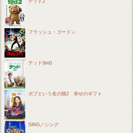
テッド2
フラッシュ・ゴードン
テッド(ted)
ボブという名の猫2 幸せのギフト
SING／シング