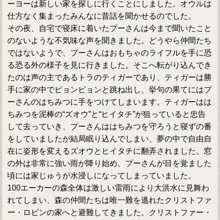
ーヨーは新しい家を探しに行くことにしました。オウルは
仕方なく集まったみんなに昔話を聞かせるのでした。
その夜、自宅で寝床に着いたプーさんは今まで聞いたこと
のないような不気味な声を聞きました。どうやら仲間たち
ではないようで、プーさんはおもちゃのライフルを手に恐
る恐る外の様子を見に行きました。そこへ転がり込んでき
たのは声の主であるトラのティガーであり、ティガーは勝
手に家の中でピョンピョンと跳ね出し、挙句の果てにはプ
ーさんのはちみつに手をつけてしまいます。ティガーはは
ちみつを泥棒の“ズオウ”と“ヒイタチ”が狙っていると忠告
して去っていき、プーさんははちみつを守ろうと寝ずの番
をしていましたが結局眠り込んでしまい、夢の中で自由自
在に姿形を変えるズオウとヒイタチに翻弄されました。窓
の外は非常に強い雨が降り始め、プーさんが目を覚ました
頃には家じゅうが水浸しになってしまっていました。
100エーカーの森全体は激しい雷雨により大洪水に見舞わ
れてしまい、森の仲間たちは唯一難を逃れたクリストファ
ー・ロビンの家へと避難してきました。クリストファー・