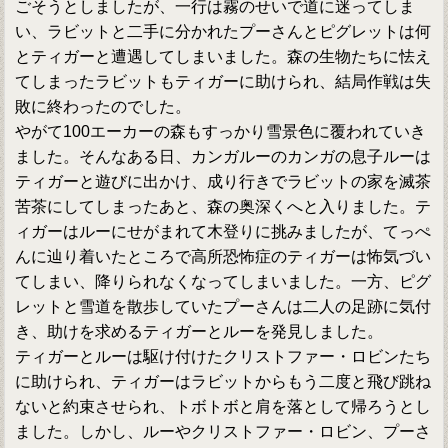
ごそうとしましたが、一行は霧のせいで道に迷ってしま
い、ラビットと二手に分かれたプーさんとピグレットは何
とティガーと遭遇してしまいました。森の生物たちに怯え
てしまったラビットもティガーに助けられ、結局作戦は失
敗に終わったのでした。
やがて100エーカーの森もすっかり雪景色に覆われていき
ました。そんなある日、カンガルーのカンガの息子ルーは
ティガーと遊びに出かけ、成り行きでラビットの家を滅茶
苦茶にしてしまったあと、森の奥深くへと入りました。テ
ィガーはルーにせがまれて木登りに挑みましたが、てっぺ
んに辿り着いたところで高所恐怖症のティガーは怖気づい
てしまい、降りられなくなってしまいました。一方、ピグ
レットと雪道を散歩していたプーさんは二人の足跡に気付
き、助けを求めるティガーとルーを発見しました。
ティガーとルーは駆け付けたクリストファー・ロビンたち
に助けられ、ティガーはラビットからもう二度と飛び跳ね
ないと約束させられ、トボトボと肩を落として帰ろうとし
ました。しかし、ルーやクリストファー・ロビン、プーさ