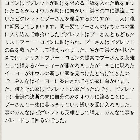
ロビンはピグレットが助けを求める手紙を入れた瓶を見つ
けたことからオウルが助けに向かい、洪水の中に漂流して
いたピグレットとプーさんを発見するのですが、二人は滝
に転落してしまいます。間一髪でプーさんのはちみつの壺
に入り込んで命拾いしたピグレットはプーさんともどもク
リストファー・ロビンに助けられ、プーさんはピグレット
の命を救ったとして讃えられました。やがて洪水が引いた
森では、クリストファー・ロビンの提案でプーさんを英雄
として讃えるパーティーが開かれましたが、そこに現れた
イーヨーがオウルの新しい家を見つけたと告げてきたの
で、みんなはイーヨーに案内されてその家に向かいまし
た。何とその家はピグレットの家だったのです。ピグレッ
トは苦渋の決断の末に自分の家をオウルに譲ることにし、
プーさんと一緒に暮らそうという誘いを受け入れました。
森のみんなはピグレットも英雄として讃え、みんなで森を
パレードして回るのでした。