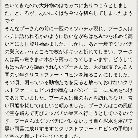
空いてきたので大好物のはちみつにありつこうとしまし
た。ところが、あいにくはちみつを切らしてしまったよう
です。
そんなプーさんの前に一匹のミツバチが現れ、プーさんは
ハチに誘われるかのように歌いながらはちみつを求めて高
い木によじ登り始めました。しかし、あと一歩でミツバチ
の巣穴というところで枝がポキッと折れてしまい、プーさ
んは真っ逆さまに木から落っこちてしまいます。どうして
もはちみつを諦めきれないプーさんは、大の親友である人
間の少年クリストファー・ロビンを頼ることにしました。
その頃、困っている動物たちを見ると放っておけないクリ
ストファー・ロビンは弱気なロバのイーヨーに尻尾をつけ
てあげていました。プーさんは彼のもとを訪れるなり、青
い風船を貸してほしいと頼みました。プーさんはこの風船
で空を飛んで再びミツバチの巣穴へ行こうとしているので
す。プーさんはミツバチにバレないよう自ら泥水を浴びて
黒い雨雲に成りすますとクリストファー・ロビンの手助け
で空へと舞い上がっていきました。