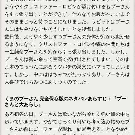
ようやくクリストファー・ロビンが駆け付けるもプーさん
を引っ張り出すことができず、仕方なくお腹がへこむまで
そのままじっと待つことになりました。ラビットはプーさ
んにはちみつをごちそうしたことを後悔しました。
数日後、ようやく少しずつプーさんの身体が穴から動かせ
るようになり、クリストファー・ロビンや森の仲間たちは
一生懸命プーさんを穴から引っ張り出しました。しかし、
プーさんは勢い余って空高く投げ出されてしまい、そのま
ま木のてっぺんにあるミツバチの巣穴にハマってしまいま
す。しかし、中にははちみつがたっぷりあり、プーさんは
大喜びではちみつにありつくのでした。
くまのプーさん 完全保存版のネタバレあらすじ：『プー
さんと大あらし』
ある初冬の日。プーさんは歌いながら冷たく強い風の中を
歩いていきます。やがてじっくり何やら考え込み始めたプ
ーさんの前にゴーファーが現れ、結局考えることをやめた