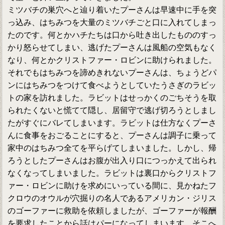
ミツバチの巣穴へと辿り着いたプーさんは早速中に手を突
っ込み、はちみつを大量のミツバチごと口に入れてしまっ
たのです。何とかハチたちは口から吐き出したもののすっ
かり怒らせてしまい、逃げたプーさんは風船の空気もなく
なり、何とかクリストファー・ロビンに助けられました。
それでもはちみつを諦めきれないプーさんは、ちょうどパ
ンにはちみつをつけて食べようとしていたうさぎのラビッ
トの家を訪れました。ラビットはせっかくのごちそうを取
られたくないと慌てて隠し、居留守で逃げ切ろうとしまし
たがすぐにバレてしまいます。ラビットは仕方なくプーさ
んに食事をおごることにすると、プーさんは調子に乗って
家中のはちみつ全てを平らげてしまいました。しかし、帰
ろうとしたプーさんはお腹が出入り口につっかえて出られ
なくなってしまいました。ラビットは裏口からクリストフ
ァー・ロビンに助けを求めにいっている間に、見かねたフ
クロウのオウルが穴掘りの名人であるアメリカン・ジリス
のゴーファーに救助を依頼しましたが、ゴーファーが報酬
を要求したことから話はパーになってしまいます。そこへ