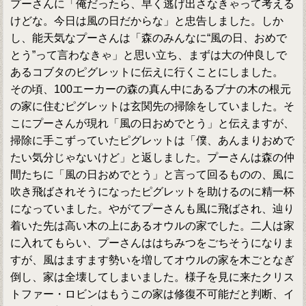
プーさんに「俺だったら、早く逃げ出さなきゃって考える
けどな。今日は風の日だからな」と忠告しました。しか
し、能天気なプーさんは「森のみんなに“風の日、おめで
とう”って言わなきゃ」と思い立ち、まずは大の仲良しで
あるコブタのピグレットに伝えに行くことにしました。
その頃、100エーカーの森の真ん中にあるブナの木の根元
の家に住むピグレットは玄関先の掃除をしていました。そ
こにプーさんが現れ「風の日おめでとう」と伝えますが、
掃除に手こずっていたピグレットは「僕、あんまりおめで
たい気分じゃないけど」と返しました。プーさんは森の仲
間たちに「風の日おめでとう」と言って回るものの、風に
吹き飛ばされそうになったピグレットを助けるのに精一杯
になっていました。やがてプーさんも風に飛ばされ、辿り
着いた先は高い木の上にあるオウルの家でした。二人は家
に入れてもらい、プーさんははちみつをごちそうになりま
すが、風はますます勢いを増してオウルの家を木ごとなぎ
倒し、家は全壊してしまいました。様子を見に来たクリス
トファー・ロビンはもうこの家は修復不可能だと判断、イ