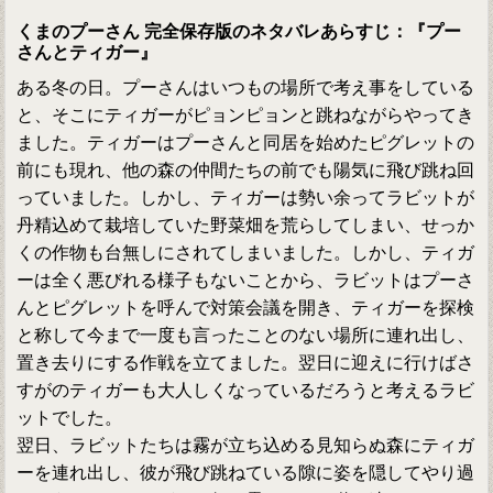
くまのプーさん 完全保存版のネタバレあらすじ：『プー
さんとティガー』
ある冬の日。プーさんはいつもの場所で考え事をしている
と、そこにティガーがピョンピョンと跳ねながらやってき
ました。ティガーはプーさんと同居を始めたピグレットの
前にも現れ、他の森の仲間たちの前でも陽気に飛び跳ね回
っていました。しかし、ティガーは勢い余ってラビットが
丹精込めて栽培していた野菜畑を荒らしてしまい、せっか
くの作物も台無しにされてしまいました。しかし、ティガ
ーは全く悪びれる様子もないことから、ラビットはプーさ
んとピグレットを呼んで対策会議を開き、ティガーを探検
と称して今まで一度も言ったことのない場所に連れ出し、
置き去りにする作戦を立てました。翌日に迎えに行けばさ
すがのティガーも大人しくなっているだろうと考えるラビ
ットでした。
翌日、ラビットたちは霧が立ち込める見知らぬ森にティガ
ーを連れ出し、彼が飛び跳ねている隙に姿を隠してやり過