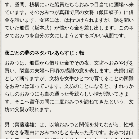
す。昼間、桟橋にいた船員たちもおみつ目当てに酒場へ来
ています。そのおみつが真顔で店の女将（飯田蝶子）に借
金を請います。女将には、はねつけられますが、話を聞い
ていた船長（坂本武）が懐から金を差し出します。このネ
タでおみつを自分の女にしようとするズルい魂胆です。
夜ごとの夢のネタバレあらすじ：転
おみつは、船長から借りた金でその夜、文坊へおみやげを
買い、隣室の夫婦へ日頃の感謝の意を表します。夫婦は頑
として断りますが、文坊を女手ひとつで育てることの困難
をおみつは知っています。文坊のことになると、すれっか
らしのおみつにも血の通った母親らしい情が湧いてきま
す。そこへ留守の間に二度おみつを訪ねてきたという、文
坊の父親が現れます。
男（齋藤達雄）は、以前おみつと関係を持ちながら、性根
のなさを理由におみつのもとを去った男です。おみつは自