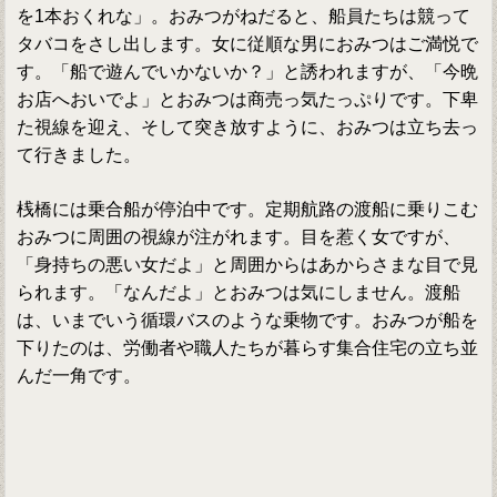
を1本おくれな」。おみつがねだると、船員たちは競って
タバコをさし出します。女に従順な男におみつはご満悦で
す。「船で遊んでいかないか？」と誘われますが、「今晩
お店へおいでよ」とおみつは商売っ気たっぷりです。下卑
た視線を迎え、そして突き放すように、おみつは立ち去っ
て行きました。
桟橋には乗合船が停泊中です。定期航路の渡船に乗りこむ
おみつに周囲の視線が注がれます。目を惹く女ですが、
「身持ちの悪い女だよ」と周囲からはあからさまな目で見
られます。「なんだよ」とおみつは気にしません。渡船
は、いまでいう循環バスのような乗物です。おみつが船を
下りたのは、労働者や職人たちが暮らす集合住宅の立ち並
んだ一角です。