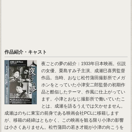
作品紹介・キャスト
夜ごとの夢の紹介：1933年日本映画。伝説
の女優、栗島すみ子主演、成瀬巳喜男監督
作品。当時、おなじ松竹蒲田撮影所でメガ
ホンをとっていた小津安二郎監督の初期作
品と酷似したテーマ、作風に仕上がってい
ます。小津とおなじ撮影所で働いていたこ
とは、成瀬を語るうえでは欠かせません。
成瀬はのちに東宝の前身である映画会社PCLに移籍します
が、移籍の経緯はともかく、この映画を観る限り小津の影響
は小さくありません。松竹蒲田の若き才能が小津の向こうを