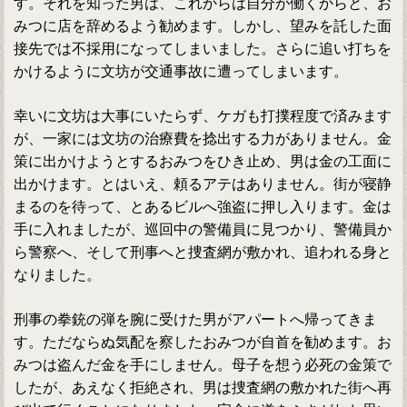
す。それを知った男は、これからは自分が働くからと、お
みつに店を辞めるよう勧めます。しかし、望みを託した面
接先では不採用になってしまいました。さらに追い打ちを
かけるように文坊が交通事故に遭ってしまいます。
幸いに文坊は大事にいたらず、ケガも打撲程度で済みます
が、一家には文坊の治療費を捻出する力がありません。金
策に出かけようとするおみつをひき止め、男は金の工面に
出かけます。とはいえ、頼るアテはありません。街が寝静
まるのを待って、とあるビルへ強盗に押し入ります。金は
手に入れましたが、巡回中の警備員に見つかり、警備員か
ら警察へ、そして刑事へと捜査網が敷かれ、追われる身と
なりました。
刑事の拳銃の弾を腕に受けた男がアパートへ帰ってきま
す。ただならぬ気配を察したおみつが自首を勧めます。お
みつは盗んだ金を手にしません。母子を想う必死の金策で
したが、あえなく拒絶され、男は捜査網の敷かれた街へ再