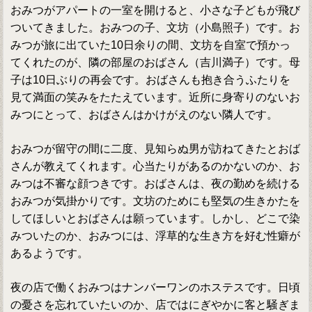
おみつがアパートの一室を開けると、小さな子どもが飛び
ついてきました。おみつの子、文坊（小島照子）です。お
みつが旅に出ていた10日余りの間、文坊を自室で預かっ
てくれたのが、隣の部屋のおばさん（吉川満子）です。母
子は10日ぶりの再会です。おばさんも抱き合うふたりを
見て満面の笑みをたたえています。近所に身寄りのないお
みつにとって、おばさんはかけがえのない隣人です。
おみつが留守の間に二度、見知らぬ男が訪ねてきたとおば
さんが教えてくれます。心当たりがあるのかないのか、お
みつは不審な顔つきです。おばさんは、夜の勤めを続ける
おみつが気掛かりです。文坊のためにも堅気の生きかたを
してほしいとおばさんは願っています。しかし、どこで染
みついたのか、おみつには、浮草的な生き方を好む性癖が
あるようです。
夜の店で働くおみつはナンバーワンのホステスです。日頃
の憂さを忘れていたいのか、店ではにぎやかに客と騒ぎま