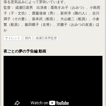
張る意気込みによって芽吹いています。
監督： 成瀬巳喜男 出演者：栗島すみ子（おみつ）、小島照
子（子・文坊）、齋藤達雄（男）、新井淳（隣の人）、吉川
満子（その妻）、坂本武（船長）、大山健二（船員）、小倉
繁（船員）、飯田蝶子（女将）、沢蘭子（おみつの友達）ほ
か
サイレント
国内
成瀬巳喜男監督
夜ごとの夢の予告編 動画