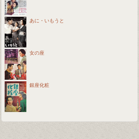
あに・いもうと
女の座
銀座化粧