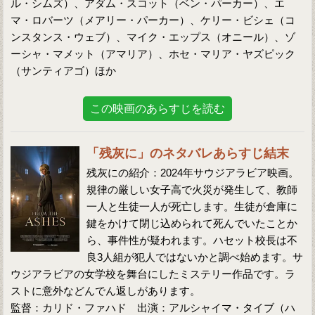
ル・シムズ）、アダム・スコット（ベン・パーカー）、エ
マ・ロバーツ（メアリー・パーカー）、ケリー・ビシェ（コ
ンスタンス・ウェブ）、マイク・エップス（オニール）、ゾ
ーシャ・マメット（アマリア）、ホセ・マリア・ヤズピック
（サンティアゴ）ほか
この映画のあらすじを読む
「残灰に」のネタバレあらすじ結末
残灰にの紹介：2024年サウジアラビア映画。
規律の厳しい女子高で火災が発生して、教師
一人と生徒一人が死亡します。生徒が倉庫に
鍵をかけて閉じ込められて死んでいたことか
ら、事件性が疑われます。ハセット校長は不
良3人組が犯人ではないかと調べ始めます。サ
ウジアラビアの女学校を舞台にしたミステリー作品です。ラ
ストに意外などんでん返しがあります。
監督：カリド・ファハド 出演：アルシャイマ・タイブ（ハ