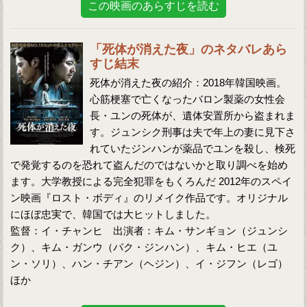
この映画のあらすじを読む
「死体が消えた夜」のネタバレあら
すじ結末
死体が消えた夜の紹介：2018年韓国映画。
心筋梗塞で亡くなったバロン製薬の女性会
長・ユンの死体が、遺体安置所から盗まれま
す。ジュンシク刑事は夫で年上の妻に見下さ
れていたジンハンが薬品でユンを殺し、検死
で発覚するのを恐れて盗んだのではないかと取り調べを始め
ます。大学教授による完全犯罪をもくろんだ 2012年のスペイ
ン映画『ロスト・ボディ』のリメイク作品です。オリジナル
にほぼ忠実で、韓国では大ヒットしました。
監督：イ・チャンヒ 出演者：キム・サンギョン（ジュンシ
ク）、キム・ガンウ（パク・ジンハン）、キム・ヒエ（ユ
ン・ソリ）、ハン・チアン（ヘジン）、イ・ジフン（レゴ）
ほか