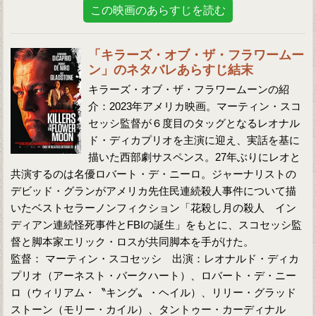
この映画のあらすじを読む
「キラーズ・オブ・ザ・フラワームー
ン」のネタバレあらすじ結末
キラーズ・オブ・ザ・フラワームーンの紹
介：2023年アメリカ映画。マーティン・スコ
セッシ監督が６度目のタッグとなるレオナル
ド・ディカプリオを主演に迎え、実話を基に
描いた西部劇サスペンス。27年ぶりにレオと
共演するのは名優ロバート・デ・ニーロ。ジャーナリストの
デビッド・グランがアメリカ先住民連続殺人事件について描
いたベストセラーノンフィクション「花殺し月の殺人 イン
ディアン連続怪死事件とFBIの誕生」をもとに、スコセッシ監
督と脚本家エリック・ロスが共同脚本を手がけた。
監督： マーティン・スコセッシ 出演：レオナルド・ディカ
プリオ（アーネスト・バークハート）、ロバート・デ・ニー
ロ（ウィリアム・〝キング〟・ヘイル）、リリー・グラッド
ストーン（モリー・カイル）、タントゥー・カーディナル