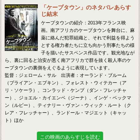
「ケープタウン」のネタバレあらす
じ結末
ケープタウンの紹介：2013年フランス映
画。南アフリカのケープタウンを舞台に、麻
薬に絡んだ犯罪組織と、それで利益を得よう
とする権力者たちに立ち向かう刑事たちの様
子を描いたサスペンス作品です。観光地なが
ら、裏に回ると治安が悪く南アフリカで群を抜く殺人率のケ
ープタウンの裏側をえぐるように表現しています。
監督：ジェローム・サル 出演者：オーランド・ブルーム
（ブライアン・エプキン）、フォレスト・ウィテカー（ア
リ・ソケーラ）、コンラッド・ケンプ（ダン・フレッチャ
ー）、ジョエル・カイエンベ（ジーナ）、インゲ・ベックマ
ン（ルビー）、ティナリー・ヴァン・ウィック・ルート（ク
レア・フレッチャー）、ランドール・マジエット（キャッ
ト）ほか
この映画のあらすじを読む