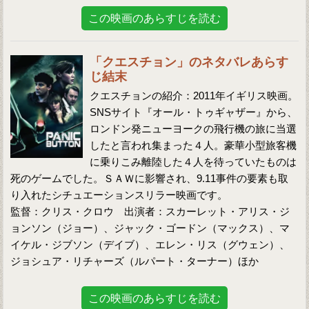
この映画のあらすじを読む
「クエスチョン」のネタバレあらす
じ結末
クエスチョンの紹介：2011年イギリス映画。
SNSサイト『オール・トゥギャザー』から、
ロンドン発ニューヨークの飛行機の旅に当選
したと言われ集まった４人。豪華小型旅客機
に乗りこみ離陸した４人を待っていたものは
死のゲームでした。ＳＡＷに影響され、9.11事件の要素も取
り入れたシチュエーションスリラー映画です。
監督：クリス・クロウ 出演者：スカーレット・アリス・ジ
ョンソン（ジョー）、ジャック・ゴードン（マックス）、マ
イケル・ジブソン（デイブ）、エレン・リス（グウェン）、
ジョシュア・リチャーズ（ルパート・ターナー）ほか
この映画のあらすじを読む