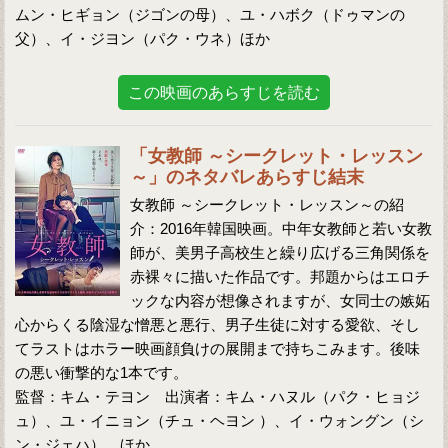
ムン・ヒギョン（ジゴンの母）、ユ・ハボク（ドゥマンの
父）、イ・ジヨン（パク・ウネ）ほか
この映画のあらすじを読む
「女教師 ～シークレット・レッスン
～」のネタバレあらすじ結末
女教師 ～シークレット・レッスン～の紹
介：2016年韓国映画。中年女教師と若い女教
師が、美男子高校生と繰り広げる三角関係を
赤裸々に描いた作品です。邦題からはエロチ
ックな内容が想像されますが、女同士の嫉妬
心からくる陰湿な憎悪と悪行、男子生徒に対する愛欲、そし
てラストはホラー映画顔負けの展開まで持ちこみます。後味
の悪い衝撃的な1本です。
監督：キム・テヨン 出演者：キム・ハヌル（パク・ヒョジ
ュ）、ユ・イニョン（チュ・ヘヨン ）、イ・ウォングン（シ
ン・ジェハ）、ほか