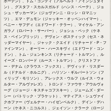
ボーデン）、トム・コンティ（アルベルト・アインシュタイ
ン）、グスタフ・スカルスガルド（ハンス・ベーテ）、ジョ
シュ・ザッカーマン（ジョヴァンニ・ロッシ・ロマニッ
ツ）、エマ・デュモン（ジャッキー・オッペンハイマー）、
ベニー・サフディ（エドワード・テラー）、マイケル・アン
ガラノ（ロバート・サーバー）、ジョシュ・ペック（ケネ
ス・ベインブリッジ）、デヴォン・ボスティック（セス・ネ
ッダーマイヤー）、ジャック・クエイド（リチャード・P・フ
ァインマン）、オーリー・ハースキヴィ（エドワード・コン
ドン）、トム・ジェンキンス（リチャード・トルマン）、ル
イーズ・ロンバード（ルース・トルマン）、クリストファ
ー・デナム（クラウス・フックス）、デヴィッド・リスダー
ル（ドナルド・ホルニグ）、ハリソン・ギルバートソン（フ
ィリップ・モリソン）、アレックス・ウルフ（ルイス・ウォ
ルター・アルヴァレズ）、トロンド・ファウサ・アウルヴォ
ーグ（ジョージ・キスチャコフスキー）、ジェームズ・ダー
シー（パトリック・ブラケット）、マティアス・シュヴァイ
クホファー（ヴェルナー・ハイゼンベルク）、デイン・デハ
ーン（ケネス・ニコルス）、ジェイソン・クラーク（ロージ