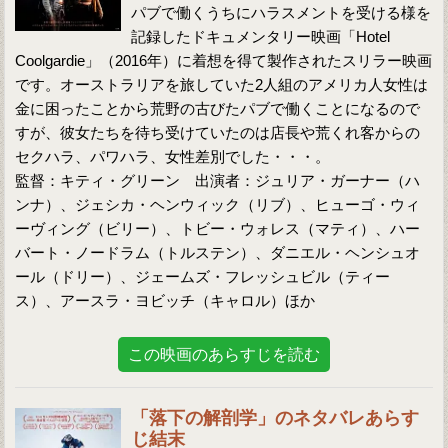
パブで働くうちにハラスメントを受ける様を
記録したドキュメンタリー映画「Hotel
Coolgardie」（2016年）に着想を得て製作されたスリラー映画
です。オーストラリアを旅していた2人組のアメリカ人女性は
金に困ったことから荒野の古びたパブで働くことになるので
すが、彼女たちを待ち受けていたのは店長や荒くれ客からの
セクハラ、パワハラ、女性差別でした・・・。
監督：キティ・グリーン 出演者：ジュリア・ガーナー（ハ
ンナ）、ジェシカ・ヘンウィック（リブ）、ヒューゴ・ウィ
ーヴィング（ビリー）、トビー・ウォレス（マティ）、ハー
バート・ノードラム（トルステン）、ダニエル・ヘンシュオ
ール（ドリー）、ジェームズ・フレッシュビル（ティー
ス）、アースラ・ヨビッチ（キャロル）ほか
この映画のあらすじを読む
「落下の解剖学」のネタバレあらす
じ結末