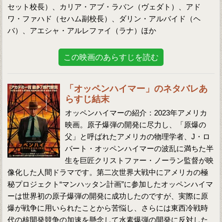
セット校長）、カリア・アブ・ラバン（ヴェダト）、アド
ワ・ファハド（セハム副校長）、ダリン・アルバイド（ヘ
バ）、アエシャ・アルレファイ（ラナ）ほか
この映画のあらすじを読む
「オッペンハイマー」のネタバレあ
らすじ結末
オッペンハイマーの紹介：2023年アメリカ
映画。原子爆弾の開発に尽力し、「原爆の
父」と呼ばれたアメリカの物理学者、J・ロ
バート・オッペンハイマーの波乱に満ちた半
生を巨匠クリストファー・ノーラン監督が映
像化した人間ドラマです。第二次世界大戦中にアメリカの極
秘プロジェクト“マンハッタン計画”に参加したオッペンハイマ
ーは世界初の原子爆弾の開発に成功したのですが、実際に原
爆が戦争に用いられたことから苦悩し、さらには東西冷戦時
代の核開発競争の加速を懸念して水素爆弾の開発に反対した