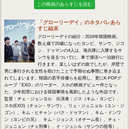
この映画のあらすじを読む
「グローリーデイ」のネタバレあら
すじ結末
グローリーデイの紹介：2016年韓国映画。
数え歳で20歳になったヨンビ、サンウ、ジゴ
ン、ドゥマンの4人は、海兵隊に入隊するサ
ンウを送るついでに、車で浦項へ一泊旅行に
行きます。楽しいはずの旅でしたが、岸壁で
男に暴行される女性を助けたことで予期せぬ事態に巻き込ま
れてしまいます。韓国の若手俳優らを起用し、更にK-POPグ
ループ「EXO」のリーダー、スホの映画デビュー作となっ
た、少年犯罪における韓国事情を風刺したような作品です。
監督：チェ・ジョンヨル 出演者：ジス（キム・ヨンビ）、
スホ(EXO)（チョン・サンウ）、リュ・ジュニョル（ユン・ジ
ゴン）、キム・ヒチャン（パク・ドゥマン）、キム・ドンワ
ン（ヨンビの兄）、キム・ジョンス（オチーム長）、チェ・
ジュニョン（チェ刑事）、イ・ジュシル（サンウの祖母）、