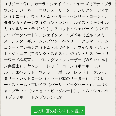
（リジー・Q）、カーラ・ジェイド・マイヤーズ（アナ・ブラ
ウン）、ジャネー・コリンズ（リータ）、ジリアン・ディオ
ン（ミニー）、ウィリアム・ベルー（ヘンリー・ローン）、
タタンカ・ミーンズ（ジョン・レン）、ルイス・キャンセル
ミ（ケルシー・モリソン）、スコット・シェパード（バイロ
ン・バークハート）、ジェイソン・イズベル（ビル・スミ
ス）、スターギル・シンプソン（ヘンリー・グラマー）、ジ
ェシー・プレモンス（トム・ホワイト）、マイケル・アボッ
ト・ジュニア（フランク・スミス）、ジョン・リスゴー（リ
ーワード検察官）、ブレンダン・フレーザー（W.S.ハミルト
ン弁護士）、ヤンシー・レッド・コーン（ボニキャッス
ル）、エベレット・ウォラー（ポール・レッドイーグル）、
タリー・レッドコーン（オセージ族のリーダー）、デジレ
ー・ストーム・ブレイブ（バーサ・ビッグハート）、エリシ
ャ・プラット（ジョセフ・ビッグハート）、トム・シュルツ
（ブラッキー・トンプソン）ほか
この映画のあらすじを読む