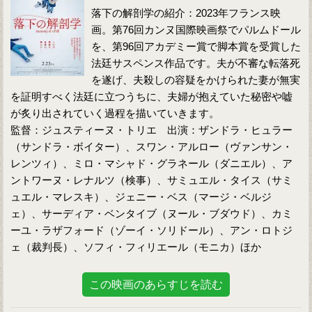
落下の解剖学の紹介：2023年フランス映
画。第76回カンヌ国際映画祭でパルムドール
を、第96回アカデミー賞で脚本賞を受賞した
法廷サスペンス作品です。夫が不審な転落死
を遂げ、夫殺しの容疑をかけられた妻が無実
を証明すべく法廷に立つうちに、夫婦が抱えていた秘密や嘘
が炙り出されていく過程を描いていきます。
監督：ジュスティーヌ・トリエ 出演：ザンドラ・ヒュラー
（サンドラ・ボイター）、スワン・アルロー（ヴァンサン・
レンツィ）、ミロ・マシャド・グラネール（ダニエル）、ア
ントワーヌ・レナルツ（検事）、サミュエル・タイス（サミ
ュエル・マレスキ）、ジェニー・ベス（マージ・ベルジ
ェ）、サーディア・ベンタイブ（ヌール・ブダウド）、カミ
ーユ・ラザフォード（ゾーイ・ソリドール）、アン・ロトジ
ェ（裁判長）、ソフィ・フィリエール（モニカ）ほか
この映画のあらすじを読む