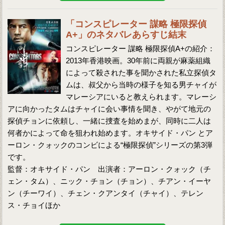
「コンスピレーター 謀略 極限探偵
A+」のネタバレあらすじ結末
コンスピレーター 謀略 極限探偵A+の紹介：
2013年香港映画。30年前に両親が麻薬組織
によって殺された事を聞かされた私立探偵タ
ムは、叔父から当時の様子を知る男チャイが
マレーシアにいると教えられます。マレーシ
アに向かったタムはチャイに会い事情を聞き、やがて地元の
探偵チョンに依頼し、一緒に捜査を始めまが、同時に二人は
何者かによって命を狙われ始めます。オキサイド・パン とア
ーロン・クォックのコンビによる“極限探偵”シリーズの第3弾
です。
監督：オキサイド・パン 出演者：アーロン・クォック（チ
ェン・タム）、ニック・チョン（チョン）、チアン・イーヤ
ン（チーワイ）、チェン・クアンタイ（チャイ）、テレン
ス・チョイほか