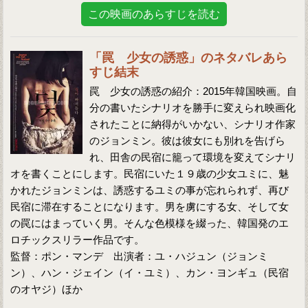
この映画のあらすじを読む
「罠 少女の誘惑」のネタバレあら
すじ結末
罠 少女の誘惑の紹介：2015年韓国映画。自
分の書いたシナリオを勝手に変えられ映画化
されたことに納得がいかない、シナリオ作家
のジョンミン。彼は彼女にも別れを告げら
れ、田舎の民宿に籠って環境を変えてシナリ
オを書くことにします。民宿にいた１９歳の少女ユミに、魅
かれたジョンミンは、誘惑するユミの事が忘れられず、再び
民宿に滞在することになります。男を虜にする女、そして女
の罠にはまっていく男。そんな色模様を綴った、韓国発のエ
ロチックスリラー作品です。
監督：ポン・マンデ 出演者：ユ・ハジュン（ジョンミ
ン）、ハン・ジェイン（イ・ユミ）、カン・ヨンギュ（民宿
のオヤジ）ほか