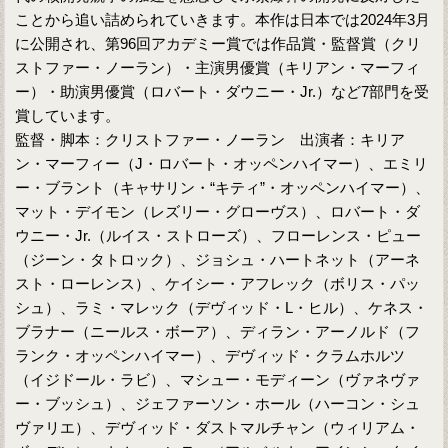
ことから追い詰められていきます。本作は日本では2024年3月
に公開され、第96回アカデミー賞では作品賞・監督賞（クリ
ストファー・ノーラン）・主演男優賞（キリアン・マーフィ
ー）・助演男優賞（ロバート・ダウニー・Jr.）など7部門を受
賞しています。
監督・脚本：クリストファー・ノーラン 出演者：キリア
ン・マーフィー（J・ロバート・オッペンハイマー）、エミリ
ー・ブラント（キャサリン・“キティ”・オッペンハイマー）、
マット・デイモン（レズリー・グローヴス）、ロバート・ダ
ウニー・Jr.（ルイス・ストローズ）、フローレンス・ピュー
（ジーン・タトロック）、ジョシュ・ハートネット（アーネ
スト・ローレンス）、ケイシー・アフレック（ボリス・パッ
シュ）、ラミ・マレック（デヴィッド・L・ヒル）、ケネス・
ブラナー（ニールス・ボーア）、ディラン・アーノルド（フ
ランク・オッペンハイマー）、デヴィッド・クラムホルツ
（イジドール・ラビ）、マシュー・モディーン（ヴァネヴァ
ー・ブッシュ）、ジェファーソン・ホール（ハーコン・シュ
ヴァリエ）、デヴィッド・ダストマルチャン（ウィリアム・