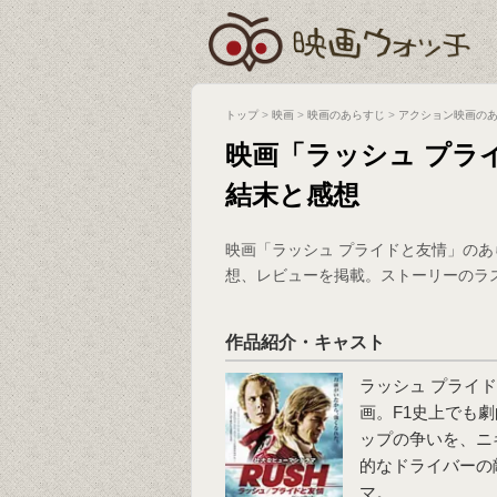
トップ
>
映画
>
映画のあらすじ
>
アクション映画の
映画「ラッシュ プラ
結末と感想
映画「ラッシュ プライドと友情」の
想、レビューを掲載。ストーリーのラ
作品紹介・キャスト
ラッシュ プライ
画。F1史上でも劇
ップの争いを、ニ
的なドライバーの
マ。