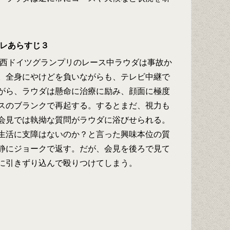
バレあらすじ３
た西ドイツグランプリのレース中ラウダは事故か
。全身にやけどを負いながらも、テレビ中継で
がら、ラウダは懸命に治療に励み、顔面に極度
スのブランクで再起する。するとまだ、視力も
会見では執拗な質問がラウダに浴びせられる。
生活に支障はないのか？と言った興味本位の質
静にジョークで返す。だが、会見を後ろで見て
に引きずり込んで殴りつけてしまう。