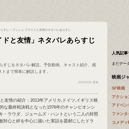
あらすじ
>
ラッシュ プライドと友情のネタバレあらすじ
イドと友情」ネタバレあらすじ
人気記事
まだデー
あらすじをネタバレ解説。予告動画、キャスト紹介、感
ストまで簡単に解説します。
映画ジ
2025/5/20 更新
SF映画
アクショ
ドと友情
の紹介：2013年アメリカ,ドイツ,イギリス映
アドベン
的な最終戦決戦となった1976年のチャンピオンシ
ファンタ
キ・ラウダ、ジェームズ・ハントという二人の対照
敵対心と絆を中心に描いた実話を題材にしたドラ
コメディ