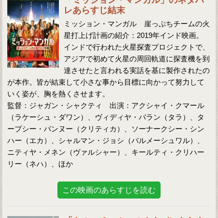
「ミッション・マンガル」のネタバ
レあらすじ結末
ミッション・マンガル 崖っぷちチームの火
星打上げ計画の紹介：2019年インド映画。
インドで行われた火星探査プロジェクトで、
アジアで初めて火星の周回軌道に探査機を到
達させたと言われる実話を基に製作されたの
が本作。皆が結束して小さな事から目標に向かって努力して
いく姿が、胸を熱くさせます。
監督：ジャガン・シャクティ 出演：アクシャイ・クマール
（ラケーシュ・ダワン）、ヴィディヤ・バラン（タラ）、タ
ープシー・パンヌー（クリティカ）、ソーナークシー・シン
ハー（エカ）、シャルマン・ジョシ（パルメーシュワル）、
ニティヤ・メネン（ヴァルシャー）、キールティ・クリハー
リー（ネハ）、ほか
この映画のあらすじを読む