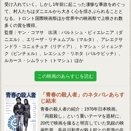
受け入れていく。しかし1年前に起こった凄惨な事故をめぐっ
て、村人たちはダニエルから大きく心を揺さぶられることと
なる。トロント国際映画祭ほか世界中の映画祭で上映され数
多くの賞を獲得。
監督：ヤン・コマサ 出演：バルトシュ・ビィエレニア（ダ
ニエル）、エリーザ・リチェムブル（マルタ）、アレエクサ
ンドラ・コニェチュナ（リディア）、トマシュ・ジィェンテ
ク（ピンチェル）、レエシュク・リホタ（バルケビッチ）、
ルカース・シムラット（トマシュ）ほか
この映画のあらすじを読む
「青春の殺人者」のネタバレあらす
じ結末
青春の殺人者の紹介：1976年日本映画。
「両親殺し」という重いテーマを題材に、
20代で映画を撮ると明言していた気鋭の映
画監督、長谷川和彦が殺人犯との意識の共