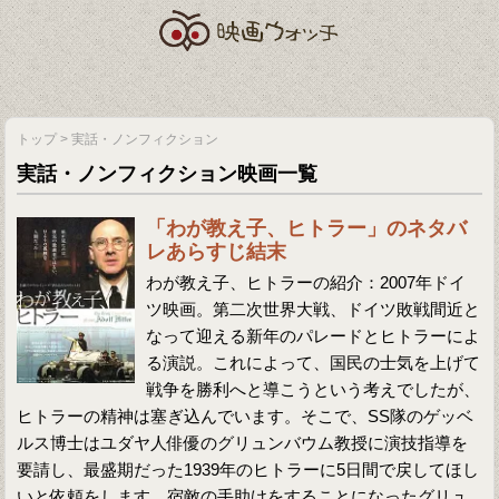
トップ
>
実話・ノンフィクション
実話・ノンフィクション映画一覧
「わが教え子、ヒトラー」のネタバ
レあらすじ結末
わが教え子、ヒトラーの紹介：2007年ドイ
ツ映画。第二次世界大戦、ドイツ敗戦間近と
なって迎える新年のパレードとヒトラーによ
る演説。これによって、国民の士気を上げて
戦争を勝利へと導こうという考えでしたが、
ヒトラーの精神は塞ぎ込んでいます。そこで、SS隊のゲッベ
ルス博士はユダヤ人俳優のグリュンバウム教授に演技指導を
要請し、最盛期だった1939年のヒトラーに5日間で戻してほし
いと依頼をします。宿敵の手助けをすることになったグリュ