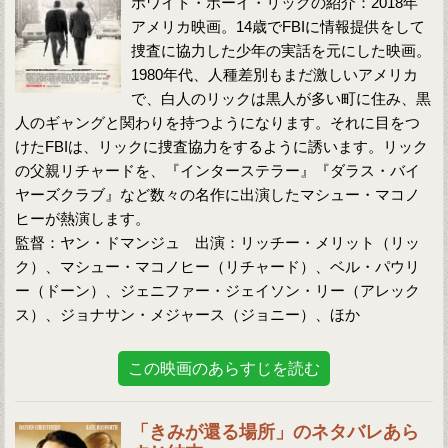
ホワイト・ボーイ・リックの紹介：2018年
アメリカ映画。14歳でFBIに情報提供をして
捜査に協力した少年の実話を元にした映画。
1980年代、人種差別もまだ激しいアメリカ
で、白人のリックは黒人が多い町に住み、黒
人のギャングと関わりを持つようになります。それに目をつ
けたFBIは、リックに捜査協力をするように誘います。リック
の父親リチャードを、『インターステラー』『ダラス・バイ
ヤーズクラブ』など数々の名作に出演したマシュー・マコノ
ヒーが熱演します。
監督：ヤン・ドマンジュ 出演：リッチー・メリット（リッ
ク）、マシュー・マコノヒー（リチャード）、ベル・パウリ
ー（ドーン）、ジェニファー・ジェイソン・リー（アレック
ス）、ジョナサン・メジャース（ジョニー）、ほか
この映画のあらすじを読む
「きみが還る場所」のネタバレあら