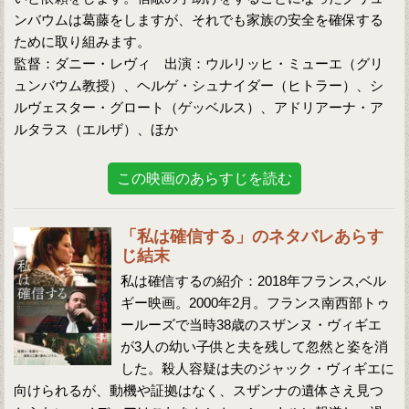
ンバウムは葛藤をしますが、それでも家族の安全を確保する
ために取り組みます。
監督：ダニー・レヴィ 出演：ウルリッヒ・ミューエ（グリ
ュンバウム教授）、ヘルゲ・シュナイダー（ヒトラー）、シ
ルヴェスター・グロート（ゲッベルス）、アドリアーナ・ア
ルタラス（エルザ）、ほか
この映画のあらすじを読む
「私は確信する」のネタバレあらす
じ結末
私は確信するの紹介：2018年フランス,ベル
ギー映画。2000年2月。フランス南西部トゥ
ールーズで当時38歳のスザンヌ・ヴィギエ
が3人の幼い子供と夫を残して忽然と姿を消
した。殺人容疑は夫のジャック・ヴィギエに
向けられるが、動機や証拠はなく、スザンナの遺体さえ見つ