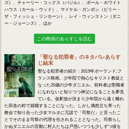
ズ）、チャーリー・コックス（バジル）、ポール・ホワイト
ハウス（カール・ウッド）、マイケル・ガンボン（ビリー・
ザ・フィッシュ・リンカーン）、レイ・ウィンストン（ダニ
ー・ジョーンズ）、ほか
この映画のあらすじを読む
「聖なる犯罪者」のネタバレあらす
じ結末
聖なる犯罪者の紹介：2019年ポーランド,フ
ランス映画。少年院で熱心なキリスト教徒と
なった20歳の少年ダニエル。前科者は聖職者
になれないと知りつつ神父になることを夢見
ている。仮釈放が決まり少年院から遠く離れ
た田舎の村で就職することになった。しかし偶然立ち寄った
教会で知り合った少女マルタに冗談で「司祭だ」と言ったこ
とでそのまま司祭の代理を任されることとなった。司祭らし
かぬダニエルの言動に村人たちは戸惑いつつも少しずつ彼を