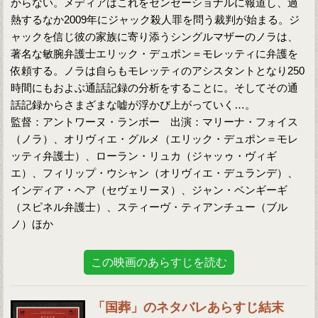
からない。メディアはこれをセンセーショナルに報道し、過
熱するなか2009年にジャック殺人罪を問う裁判が始まる。ジ
ャックを信じ彼の家族に寄り添うシングルマザーのノラは、
著名な敏腕弁護士エリック・デュポン＝モレッティに弁護を
依頼する。ノラは自らもモレッティのアシスタントとなり250
時間にもおよぶ通話記録の分析をすることに。そしてその通
話記録からさまざまな嘘が浮かび上がっていく…。
監督：アントワーヌ・ランボー 出演：マリーナ・フォイス
（ノラ）、オリヴィエ・グルメ（エリック・デュポン＝モレ
ッティ弁護士）、ローラン・リュカ（ジャッゥ・ヴィギ
エ）、フィリップ・ウシャン（オリヴィエ・デュランデ）、
インディア・ヘア（セヴェリーヌ）、ジャン・ベンギーギ
（スピネル弁護士）、スティーヴ・ティアンチュー（ブル
ノ）ほか
この映画のあらすじを読む
「国葬」のネタバレあらすじ結末