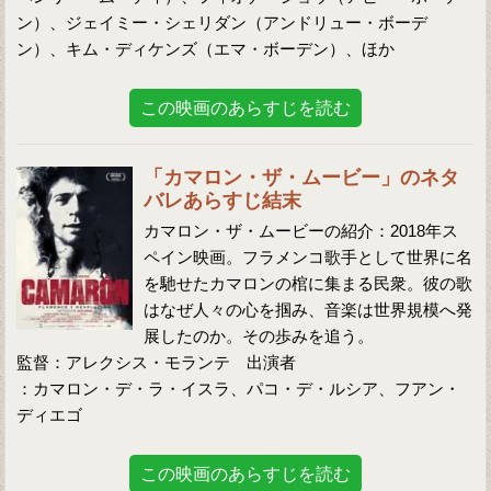
ン）、ジェイミー・シェリダン（アンドリュー・ボーデ
ン）、キム・ディケンズ（エマ・ボーデン）、ほか
この映画のあらすじを読む
「カマロン・ザ・ムービー」のネタ
バレあらすじ結末
カマロン・ザ・ムービーの紹介：2018年ス
ペイン映画。フラメンコ歌手として世界に名
を馳せたカマロンの棺に集まる民衆。彼の歌
はなぜ人々の心を掴み、音楽は世界規模へ発
展したのか。その歩みを追う。
監督：アレクシス・モランテ 出演者
：カマロン・デ・ラ・イスラ、パコ・デ・ルシア、フアン・
ディエゴ
この映画のあらすじを読む