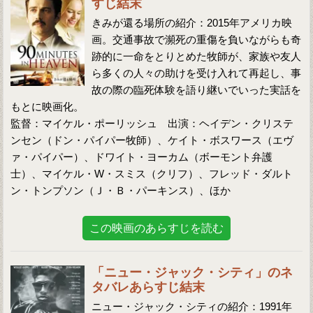
すじ結末
きみが還る場所の紹介：2015年アメリカ映
画。交通事故で瀕死の重傷を負いながらも奇
跡的に一命をとりとめた牧師が、家族や友人
ら多くの人々の助けを受け入れて再起し、事
故の際の臨死体験を語り継いでいった実話を
もとに映画化。
監督：マイケル・ポーリッシュ 出演：ヘイデン・クリステ
ンセン（ドン・パイパー牧師）、ケイト・ボスワース（エヴ
ァ・パイパー）、ドワイト・ヨーカム（ボーモント弁護
士）、マイケル・W・スミス（クリフ）、フレッド・ダルト
ン・トンプソン（Ｊ・Ｂ・パーキンス）、ほか
この映画のあらすじを読む
「ニュー・ジャック・シティ」のネ
タバレあらすじ結末
ニュー・ジャック・シティの紹介：1991年