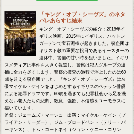
「キング・オブ・シーヴズ」のネタ
バレあらすじ結末
キング・オブ・シーヴズの紹介：2018年イ
ギリス映画。2015年にイギリス、ハットン
ガーデンで宝石泥棒が起きました。窃盗団は
キリスト教の重要な祝日であるイースターの
連休中、警備の甘い時を狙いました。イギリ
スメディアは事件を大きく報道し、警察は犯人グループの逮
捕に全力を尽くします。警察の捜査の過程で浮上したのは60
歳を超える窃盗団でした。『キング・オブ・シーヴズ』は名
優マイケル・ケインをはじめとするイギリスのベテラン俳優
による犯罪ドラマです。60歳を過ぎても犯罪社会から足を洗
えない老人たちの悲劇、敵意、強欲、不信感をユーモラスに
描いています。
監督：ジェームズ・マーシュ 出演：マイケル・ケイン（ブ
ライアン・リーダー）、ジム・ブロードベント（テリー・パ
ーキンス）、トム・コートネイ（ジョン・ケニー・コリン