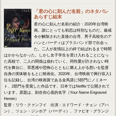
「君の心に刻んだ名前」のネタバレ
あらすじ結末
君の心に刻んだ名前の紹介：2020年台湾映
画。誰にとっても初恋は特別なものだ。厳戒
令が解除された直後の台湾、男子高校生のア
ハンとバーディはブラスバンド部で出会っ
た。二人が友情以上の絆で結ばれるまで時間
はかからなかった。しかし女子学生を受け入れることになっ
た高校で、二人の関係は崩れていく。同性愛が許されない時
代を舞台に、罪悪感や恐怖心とともに燃え上がる想いを監督
自身の実体験をもとに映画化。2020年、台湾映画で興行収入1
位を記録し、台湾の映画賞である金馬奨に5部門にノミネー
ト、2部門を受賞した作品です。日本ではNetflixで公開されて
います。原題は、刻在你心底的名字（Your Name Engraved
Herein）
監督：リウ・クァンフイ 出演：エドワード・チェン（アハ
ン）、ツェン・ジンホア（バーディ）、ファビオ・グランジ