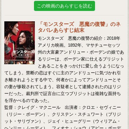
この映画のあらすじを読む
「モンスターズ 悪魔の復讐」のネ
タバレあらすじ結末
モンスターズ 悪魔の復讐の紹介：2018年
アメリカ映画。1892年、マサチューセッツ
州の大富豪アンドリュー・ボーデンの娘であ
るリジーは、ボーデン家に仕えるブリジット
とあることをきっかけに愛し合うようになっ
てしまう。禁断の恋はすぐに主のアンドリューに気づかれ引
き離されようとする中で、何者かによってアンドリューとそ
の妻が惨殺されてしまう。容疑者として逮捕されたのはリジ
ーだった。裁判所で証言台に立つブリジットは複雑な面持ち
を浮かべるのであった。
監督：クレイグ・マクニール 出演者：クロエ・セヴィニー
（リジー・ボーデン）、クリステン・スチュワート（ブリジ
ット・サリヴァン）、ジェイ・ヒューグリー（ウィリアム・
ヘンリー・ムーディ）、フィオナ・ショウ（アビー・ボーデ