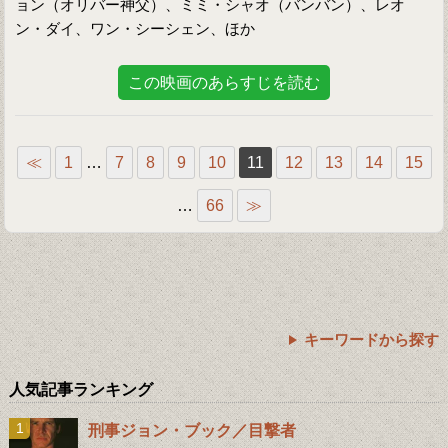
ョン（オリバー神父）、ミミ・シャオ（バンバン）、レオ
ン・ダイ、ワン・シーシェン、ほか
この映画のあらすじを読む
≪
1
…
7
8
9
10
11
12
13
14
15
…
66
≫
キーワードから探す
人気記事ランキング
刑事ジョン・ブック／目撃者