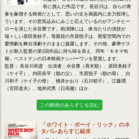
有に挑んだ作品です。長谷川は、自らの青
春を象徴する映画だとして、思いの丈を画面内に全力投球し
ています。その意気込みにみごと応えているのがアンチヒー
ローを演じた水谷豊です。助演陣には、体当たりの演技が
瑞々しい原田美枝子。母親役の市原悦子は、密室空間内での
愛憎劇を舞台演劇そのままに披露します。その他、豪華ゲス
トが新人監督の第1回作品に持ち味を添え、同年「キネマ旬
報」ベストテンの日本映画ナンバーワンを受賞します。
監督： 長谷川和彦 出演者：水谷豊（斉木順）、原田美枝子
（ケイ子）、内田良平（順の父）、市原悦子（順の母）、白
川和子（ケイ子の母）、桃井かおり（石川郁子）、江藤潤
（宮田道夫）、地井武男（日高徹）ほか
この映画のあらすじを読む
「ホワイト・ボーイ・リック」のネ
タバレあらすじ結末