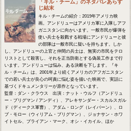
「キル・チーム」のネタバレあらす
じ結末
キル・チームの紹介：2019年アメリカ映
画。アンドリューはアメリカ軍に入隊しアフ
ガニスタンに向かいます。一般市民が爆弾を
使い兵士を殺戮する戦場にアンドリューと彼
の部隊は一般市民に疑いを持ちます。しか
し、アンドリューの上官と仲間の兵士は、無実の市民をテロ
リストとして殺害し、それを正当防衛とする偽装工作まで行
います。アンドリューは悩み、ある決断を下します。『キ
ル・チーム』は、2001年より続くアメリカのアフガニスタン
での若い兵士が良心の呵責に悩む姿を描いた映画で、実話に
基づくドキュメンタリーが原作となっています。
監督：ダン・クラウス 出演：ナット・ウルフ（アンドリュ
ー・ブリグマン / アンディ）、アレキサンダー・スカルスガル
ド（ディークス軍曹）、アダム・ロング（レイバーン）、ロ
ブ・モロー（ウィリアム・ブリグマン）、ジョナサン・ホワ
イトセル、ブライアン・マーク、オシ・イカイル、ほか