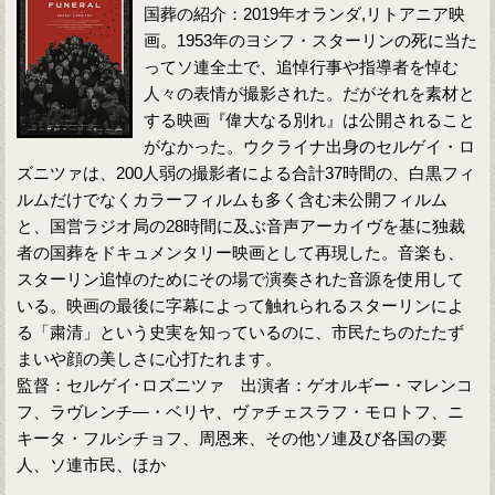
国葬の紹介：2019年オランダ,リトアニア映
画。1953年のヨシフ・スターリンの死に当た
ってソ連全土で、追悼行事や指導者を悼む
人々の表情が撮影された。だがそれを素材と
する映画『偉大なる別れ』は公開されること
がなかった。ウクライナ出身のセルゲイ・ロ
ズニツァは、200人弱の撮影者による合計37時間の、白黒フィ
ルムだけでなくカラーフィルムも多く含む未公開フィルム
と、国営ラジオ局の28時間に及ぶ音声アーカイヴを基に独裁
者の国葬をドキュメンタリー映画として再現した。音楽も、
スターリン追悼のためにその場で演奏された音源を使用して
いる。映画の最後に字幕によって触れられるスターリンによ
る「粛清」という史実を知っているのに、市民たちのたたず
まいや顔の美しさに心打たれます。
監督：セルゲイ･ロズニツァ 出演者：ゲオルギー・マレンコ
フ、ラヴレンチ―・ベリヤ、ヴァチェスラフ・モロトフ、ニ
キータ・フルシチョフ、周恩来、その他ソ連及び各国の要
人、ソ連市民、ほか