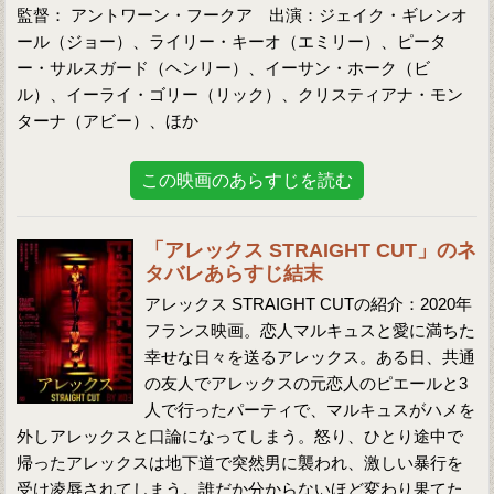
監督： アントワーン・フークア 出演：ジェイク・ギレンオ
ール（ジョー）、ライリー・キーオ（エミリー）、ピータ
ー・サルスガード（ヘンリー）、イーサン・ホーク（ビ
ル）、イーライ・ゴリー（リック）、クリスティアナ・モン
ターナ（アビー）、ほか
この映画のあらすじを読む
「アレックス STRAIGHT CUT」のネ
タバレあらすじ結末
アレックス STRAIGHT CUTの紹介：2020年
フランス映画。恋人マルキュスと愛に満ちた
幸せな日々を送るアレックス。ある日、共通
の友人でアレックスの元恋人のピエールと3
人で行ったパーティで、マルキュスがハメを
外しアレックスと口論になってしまう。怒り、ひとり途中で
帰ったアレックスは地下道で突然男に襲われ、激しい暴行を
受け凌辱されてしまう。誰だか分からないほど変わり果てた