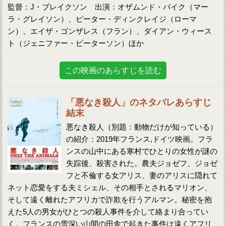
監督：J・ブレイクソン 出演：オザムンド・パイク（マー
ラ・グレイソン）、ピーター・ディンクレイジ（ローマ
ン）、エイザ・ゴンザレス（フラン）、ダイアン・ウィース
ト（ジェニファー・ピーターソン）ほか
この映画のあらすじを読む
「悪なき殺人」のネタバレあらすじ
結末
悪なき殺人（別題：動物だけが知っている）
の紹介：2019年フランス,ドイツ映画。フラ
ンスの山中にある寒村でひとりの女性が謎の
失踪後、殺害された。農夫ジョゼフ、ジョゼ
フと不倫する女アリス、妻のアリスに隠れて
ネット恋愛をする夫ミシェル、その相手とされるマリオン、
そして遠く離れたアフリカで詐欺を行うアルマン。秘密を抱
えた5人の男女がひとつの殺人事件を介して絡まり合ってい
く。フランスの雪深い山間の田舎で起きた事件は遠くアフリ