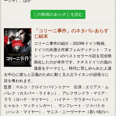
ーシャ）、ほか
この映画のあらすじを読む
「コリーニ事件」のネタバレあらす
じ結末
コリーニ事件の紹介：2019年ドイツ映画。
ドイツの弁護士作家フェルディナント・フォ
ン・シーラッハのベストセラー小説を完全映
画化したのが本作です。ナチスドイツの負の
遺産をテーマとし、時代に苦しめられた人達
を中心に彼らと正義のために動く主人公ライネンの頑張りに
目を奪われます。
監督：マルコ・クロイツパイントナー 出演：エリアス・ム
バレク（カスパー・ライネン）、アレクサンドラ・マリア・
ララ（ヨハナ・マイヤー）、ハイナー・ラウターバッハ（リ
ヒャルト・マッティンガー）、マンフレート・ツァパトカ
（ハンス・マイヤー）、ヤニス・ニーヴーナー（若い頃のハ