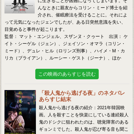
に生きることが困難になってしまいます。そ
んなときに親友からコリン・ミード博士を紹
介され、催眠療法を受けることに。それによ
って元気になったジェンでしたが、ある日突然意識を失い、
目覚めると事件が起こります。
監督： マット・エンジェル、スザンヌ・クゥート 出演： ケ
イト・シーゲル（ジェン）、ジェイソン・オマラ（コリン・
ミード）、デュレ・ヒル（ロリンズ刑事）、ハイメ・M・カ
リカ（ブライアン）、ルーシー・ゲスト（ジーナ）、ほか
この映画のあらすじを読む
「殺人鬼から逃げる夜」のネタバレ
あらすじ結末
殺人鬼から逃げる夜の紹介：2021年韓国映
画。人を殺すことを快楽にしている連続殺人
鬼のドシクに狙われたのは、聴覚障害のある
ギョンミでした。殺人鬼が忍び寄る音も聞こ