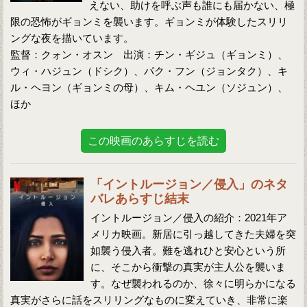
えない、助けを呼ぶ声も誰にも届かない、極
限の恐怖がギョンミを襲います。ギョンミが体験したスリリ
ングな夜を描いています。
監督：クォン・オスン 出演：チン・ギジュ（ギョンミ）、
ウィ・ハジュン（ドシク）、パク・フン（ジョンタク）、キ
ル・ヘヨン（ギョンミの母）、キム・ヘユン（ソジュン）、
ほか
この映画のあらすじを読む
「イントルージョン／侵入」のネタ
バレあらすじ結末
イントルージョン／侵入の紹介：2021年ア
メリカ映画。新居に引っ越してきた夫婦を突
如襲う侵入者。難を逃れひと安心という所
に、そこから衝撃の真実が主人公を襲いま
す。なぜ襲われるのか、徐々に明らかになる
真実がさらに話をスリリングなものに変えていき、非常に楽