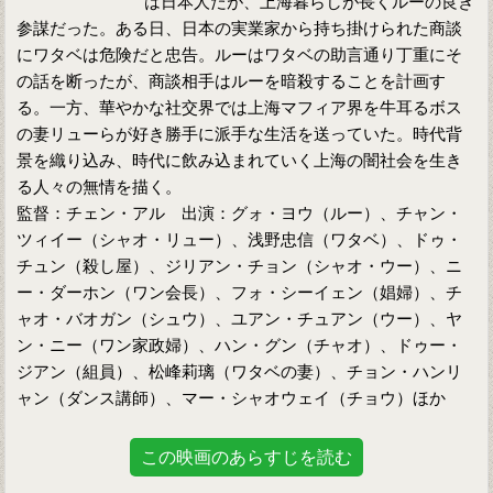
は日本人だが、上海暮らしが長くルーの良き
参謀だった。ある日、日本の実業家から持ち掛けられた商談
にワタベは危険だと忠告。ルーはワタベの助言通り丁重にそ
の話を断ったが、商談相手はルーを暗殺することを計画す
る。一方、華やかな社交界では上海マフィア界を牛耳るボス
の妻リューらが好き勝手に派手な生活を送っていた。時代背
景を織り込み、時代に飲み込まれていく上海の闇社会を生き
る人々の無情を描く。
監督：チェン・アル 出演：グォ・ヨウ（ルー）、チャン・
ツィイー（シャオ・リュー）、浅野忠信（ワタベ）、ドゥ・
チュン（殺し屋）、ジリアン・チョン（シャオ・ウー）、ニ
ー・ダーホン（ワン会長）、フォ・シーイェン（娼婦）、チ
ャオ・バオガン（シュウ）、ユアン・チュアン（ウー）、ヤ
ン・ニー（ワン家政婦）、ハン・グン（チャオ）、ドゥー・
ジアン（組員）、松峰莉璃（ワタベの妻）、チョン・ハンリ
ャン（ダンス講師）、マー・シャオウェイ（チョウ）ほか
この映画のあらすじを読む