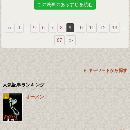
この映画のあらすじを読む
≪
1
…
5
6
7
8
9
10
11
12
13
…
87
≫
キーワードから探す
人気記事ランキング
オーメン