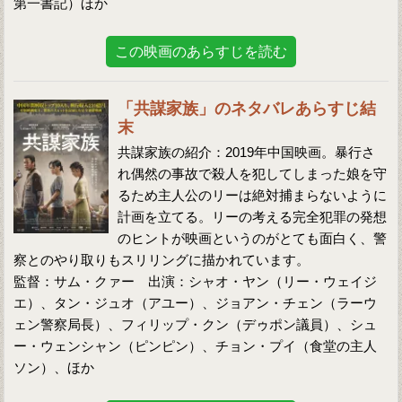
第一書記）ほか
この映画のあらすじを読む
「共謀家族」のネタバレあらすじ結
末
共謀家族の紹介：2019年中国映画。暴行さ
れ偶然の事故で殺人を犯してしまった娘を守
るため主人公のリーは絶対捕まらないように
計画を立てる。リーの考える完全犯罪の発想
のヒントが映画というのがとても面白く、警
察とのやり取りもスリリングに描かれています。
監督：サム・クァー 出演：シャオ・ヤン（リー・ウェイジ
エ）、タン・ジュオ（アユー）、ジョアン・チェン（ラーウ
ェン警察局長）、フィリップ・クン（デゥポン議員）、シュ
ー・ウェンシャン（ピンピン）、チョン・プイ（食堂の主人
ソン）、ほか