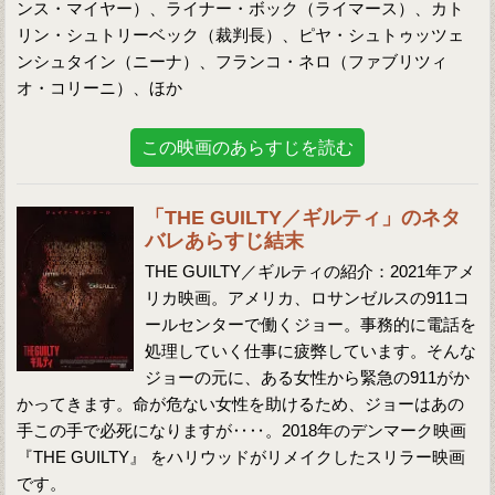
ンス・マイヤー）、ライナー・ボック（ライマース）、カト
リン・シュトリーベック（裁判長）、ピヤ・シュトゥッツェ
ンシュタイン（ニーナ）、フランコ・ネロ（ファブリツィ
オ・コリーニ）、ほか
この映画のあらすじを読む
「THE GUILTY／ギルティ」のネタ
バレあらすじ結末
THE GUILTY／ギルティの紹介：2021年アメ
リカ映画。アメリカ、ロサンゼルスの911コ
ールセンターで働くジョー。事務的に電話を
処理していく仕事に疲弊しています。そんな
ジョーの元に、ある女性から緊急の911がか
かってきます。命が危ない女性を助けるため、ジョーはあの
手この手で必死になりますが‥‥。2018年のデンマーク映画
『THE GUILTY』 をハリウッドがリメイクしたスリラー映画
です。