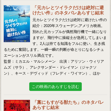
「元カレとツイラクだけは絶対に避
けたい件」のネタバレあらすじ結末
元カレとツイラクだけは絶対に避けたい件の
紹介：2020年スウェーデン,アメリカ映画。
別れた元カップルが偶然飛行機で一緒になり
ますが、飛行中に操縦士が急死してしまいま
す。2人は持てる知識をフルに使い、生き残
るために奮闘します。一瞬一瞬の判断が命とりになるシチュ
エーションがスリル満点です。
監督：ミカエル・マルシメーン 出演：アリソン・ウィリア
ムズ（サラ）、アレクサンダー・ドレイマン（ジャクソ
ン）、キース・デヴィッド（フレディ・ワイマン）、ほか
この映画のあらすじを読む
「藁にもすがる獣たち」のネタバレ
あらすじ結末