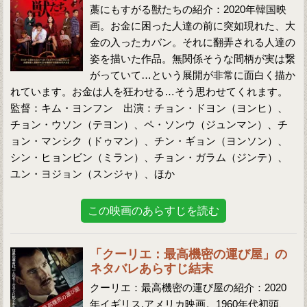
藁にもすがる獣たちの紹介：2020年韓国映
画。お金に困った人達の前に突如現れた、大
金の入ったカバン。それに翻弄される人達の
姿を描いた作品。無関係そうな間柄が実は繋
がっていて…という展開が非常に面白く描か
れています。お金は人を狂わせる…そう思わせてくれます。
監督：キム・ヨンフン 出演：チョン・ドヨン（ヨンヒ）、
チョン・ウソン（テヨン）、ペ・ソンウ（ジュンマン）、チ
ョン・マンシク（ドゥマン）、チン・ギョン（ヨンソン）、
シン・ヒョンビン（ミラン）、チョン・ガラム（ジンテ）、
ユン・ヨジョン（スンジャ）、ほか
この映画のあらすじを読む
「クーリエ：最高機密の運び屋」の
ネタバレあらすじ結末
クーリエ：最高機密の運び屋の紹介：2020
年イギリス,アメリカ映画。1960年代初頭、