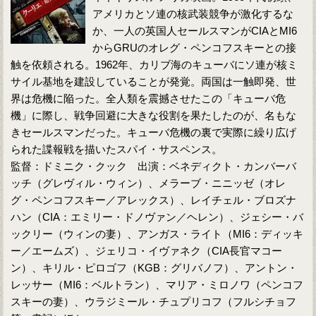
アメリカとソ連の核武装競争が激化するな
か、一人の英国人セールスマンがCIAとMI6
からGRUのオレグ・ペンコフスキーとの接
触を依頼される。1962年、カリブ海のキューバにソ連が核ミ
サイル基地を建設していることが発覚。両国は一触即発、世
界は危機に陥った。全人類を震撼させたこの「キューバ危
機」に際し、戦争回避に大きな役割を果たしたのが、名もな
きセールスマンだった。キューバ危機の裏で実際に繰り広げ
られた諜報戦を描いたスパイ・サスペンス。
監督：ドミニク・クック 出演：ベネディクト・カンバーバ
ッチ（グレヴィル・ウィン）、メラーブ・ニニッゼ（オレ
グ・ペンコフスキー／アレックス）、レイチェル・ブロズナ
ハン（CIA：エミリー・ドノヴァン／ヘレン）、ジェシー・バ
ックリー（ウィンの妻）、アンガス・ライト（MI6：ディッキ
ー／エームズ）、ジェリコ・イヴァネク（CIA長官マコー
ン）、キリル・ピロゴフ（KGB：グリバノフ）、アントン・
レッサー（MI6：ベルトラン）、マリア・ミロノワ（ペンコフ
スキーの妻）、ウラジミール・チュプリコフ（フルシチョフ