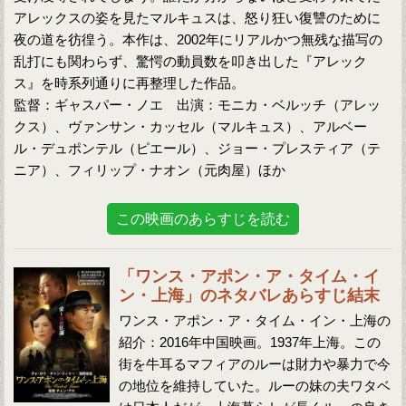
アレックスの姿を見たマルキュスは、怒り狂い復讐のために
夜の道を彷徨う。本作は、2002年にリアルかつ無残な描写の
乱打にも関わらず、驚愕の動員数を叩き出した『アレック
ス』を時系列通りに再整理した作品。
監督：ギャスパー・ノエ 出演：モニカ・ベルッチ（アレッ
クス）、ヴァンサン・カッセル（マルキュス）、アルベー
ル・デュポンテル（ピエール）、ジョー・プレスティア（テ
ニア）、フィリップ・ナオン（元肉屋）ほか
この映画のあらすじを読む
「ワンス・アポン・ア・タイム・イ
ン・上海」のネタバレあらすじ結末
ワンス・アポン・ア・タイム・イン・上海の
紹介：2016年中国映画。1937年上海。この
街を牛耳るマフィアのルーは財力や暴力で今
の地位を維持していた。ルーの妹の夫ワタベ