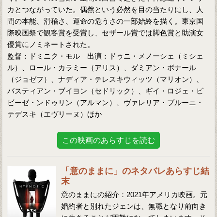
カとつながっていた。偶然という必然を目の当たりにし、人
間の本能、滑稽さ、運命の危うさの一部始終を描く。東京国
際映画祭で観客賞を受賞し、セザール賞では脚色賞と助演女
優賞にノミネートされた。
監督：ドミニク・モル 出演：ドゥニ・メノーシェ（ミシェ
ル）、ロール・カラミー（アリス）、ダミアン・ボナール
（ジョゼフ）、ナディア・テレスキウィッツ（マリオン）、
バスティアン・ブイヨン（セドリック）、ギイ・ロジェ・ビ
ビーゼ・ンドゥリン（アルマン）、ヴァレリア・ブルーニ・
テデスキ（エヴリーヌ）ほか
この映画のあらすじを読む
「意のままに」のネタバレあらすじ結
末
意のままにの紹介：2021年アメリカ映画。元
婚約者と別れたジェンは、無職となり前向き