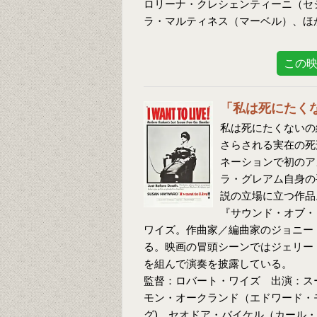
ロリーナ・クレシェンティーニ（セ
ラ・マルティネス（マーベル）、ほ
この
「私は死にたく
私は死にたくないの
さらされる実在の死
ネーションで初のア
ラ・グレアム自身の
説の立場に立つ作品
『サウンド・オブ・
ワイズ。作曲家／編曲家のジョニー
る。映画の冒頭シーンではジェリー
を組んで演奏を披露している。
監督：ロバート・ワイズ 出演：ス
モン・オークランド（エドワード・
グ)、セオドア・バイケル（カール