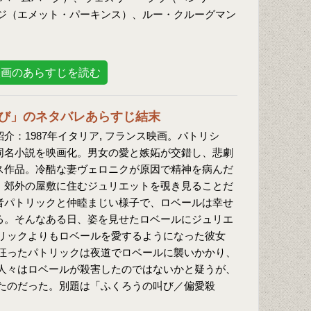
ジ（エメット・パーキンス）、ルー・クルーグマン
映画のあらすじを読む
び」のネタバレあらすじ結末
介：1987年イタリア, フランス映画。パトリシ
同名小説を映画化。男女の愛と嫉妬が交錯し、悲劇
ス作品。冷酷な妻ヴェロニクが原因で精神を病んだ
、郊外の屋敷に住むジュリエットを覗き見ることだ
者パトリックと仲睦まじい様子で、ロベールは幸せ
る。そんなある日、姿を見せたロベールにジュリエ
リックよりもロベールを愛するようになった彼女
狂ったパトリックは夜道でロベールに襲いかかり、
人々はロベールが殺害したのではないかと疑うが、
たのだった。別題は「ふくろうの叫び／偏愛殺