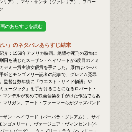
シリア）、マヤ・サンサ（ヴァレリア）、フロー
か
映画のあらすじを読む
ない」のネタバレあらすじ結末
紹介：1958年アメリカ映画。絶望や死刑の恐怖に
刑囚を演じたスーザン・ヘイワードが5度目のノミ
カデミー賞主演女優賞を手にした。原作はバーバ
手紙とモンゴメリー記者の記事で、グレアム冤罪
。監督は数年後に『ウエスト・サイド物語』や
ミュージック』を手がけることになるロバート・
・マンデルが初めて映画音楽を手がけた作品でもあ
・マリガン、アート・ファーマーらがジャズバンド
ーザン・ヘイワード（バーバラ・グレアム）、サイ
モンゴメリー）、ヴァージニア・ヴィンセント(ペ
・パームバーグ）、ウェズリー・ラウ（ヘンリー・