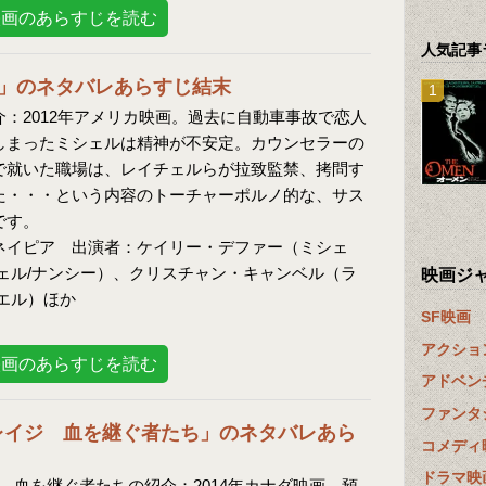
映画のあらすじを読む
人気記事
」のネタバレあらすじ結末
：2012年アメリカ映画。過去に自動車事故で恋人
しまったミシェルは精神が不安定。カウンセラーの
で就いた職場は、レイチェルらが拉致監禁、拷問す
た・・・という内容のトーチャーポルノ的な、サス
です。
ネイピア 出演者：ケイリー・デファー（ミシェ
ェル/ナンシー）、クリスチャン・キャンベル（ラ
映画ジ
エル）ほか
SF映画
アクショ
映画のあらすじを読む
アドベン
ファンタ
レイジ 血を継ぐ者たち」のネタバレあら
コメディ
ドラマ映
 血を継ぐ者たちの紹介：2014年カナダ映画。預