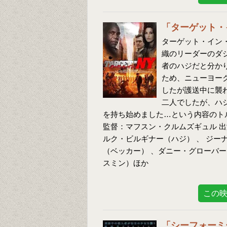
「ターゲット・
ターゲット・イン・
織のリーダーのダ
者のハジだと分か
ため、ニューヨー
したが護送中に襲
二人でしたが、ハ
を持ち始めました…という内容のト
監督：マフスン・クルムズギュル 
ルク・ビルギナー（ハジ） 、 ジー
（ベッカー） 、ダニー・グローバ
スミン）ほか
この
「シーフォーミ