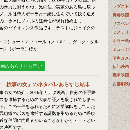
ラブスト
の暴力に耐えかね、兄の住む実家のある島に戻っ
ノエルは恋人ポーラと一緒に住んでいて快く迎え
青春映画
の、徐々にノエルの狂暴性が現れ始めまし
サスペン
容のバイオレンス作品です。ラストにジェイクの
ミステリ
ホラー映
：マシュー・マッコール（ノエル）、ダコタ・ダル
ーク（ポーラ）ほか
ミュージ
ドキュメ
映画のあらすじを読む
伝記映画
戦争映画
西部劇映
ク 検事の女」のネタバレあらすじ結末
事の女の紹介：2016年カナダ映画。自分の不手際
スを逮捕するための大事な証人を殺されてしまっ
ト。この一件を忘れるために大学講師をしていた
罪組織のボスを逮捕する証拠を集めるために呼び
近な仲間に内通者がいることがわかり・・・とい
ス映画です。