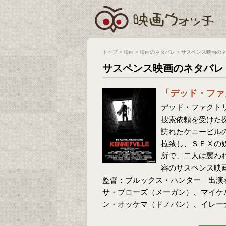
トップ
>
映画
>
映画のネタバレ
>
サスペンス映画の
サスペンス映画のネタバレ
「デッド・ファ
デッド・ファクトリ
捜索依頼を受けた
訪れたケニービル
拉致し、ＳＥＸの
所で、二人は襲わ
容のサスペンス映
監督：ブルックス・ハンター 出演
サ・ブローズ（メーガン）、マイケ
ン・オッケマ（ドノバン）、イレー