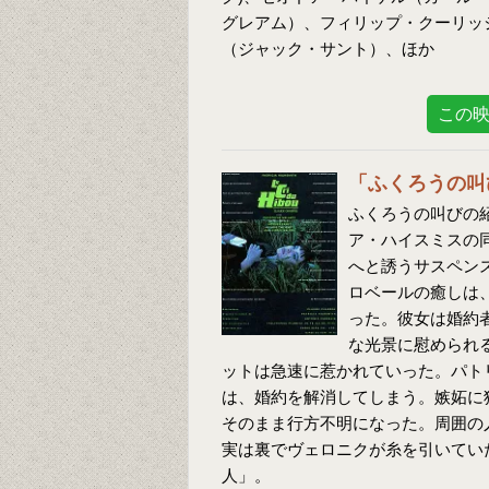
グレアム）、フィリップ・クーリッ
（ジャック・サント）、ほか
この
「ふくろうの叫
ふくろうの叫びの紹
ア・ハイスミスの
へと誘うサスペン
ロベールの癒しは
った。彼女は婚約
な光景に慰められ
ットは急速に惹かれていった。パト
は、婚約を解消してしまう。嫉妬に
そのまま行方不明になった。周囲の
実は裏でヴェロニクが糸を引いてい
人」。