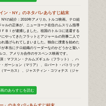
イン・NY」のネタバレあらすじ結末
NYの紹介：2010年アメリカ, トルコ映画。テロ組
ジャルの正体が、ニューヨーク在住のムスリム指導
りＦＢＩが逮捕しました。祖国のトルコに送還する
クにやってきたフラットとアジャールの刑事二人で
われ逃げられてしまいました。独自に捜査を始めた
ジが本当にテロ組織のリーダーなのかどうかと疑い
ルコ、アメリカ合作のサスペンス映画です。
出演：マフスン・クルムズギュル（フラット） 、ハ
ナ・ガーション（マリア） 、ロバート・パトリック
ー（マーカス） 、ジャスティン・コツォナス（ジャ
映画のあらすじを読む
ー」のネタバレあらすじ結末